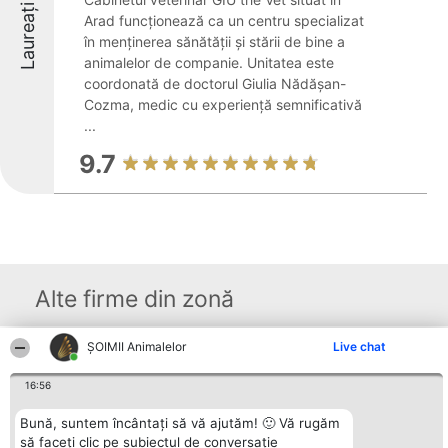
Laureați
Arad funcționează ca un centru specializat
în menținerea sănătății și stării de bine a
animalelor de companie. Unitatea este
coordonată de doctorul Giulia Nădășan-
Cozma, medic cu experiență semnificativă
...
9.7
Alte firme din zonă
ŞOIMII Animalelor
Live chat
Organizator Ranking
Plebiscyt
Contact
BRIGHT SOLUTIONS BR SRL
Câștigătorii
Contact
16:56
Aleea Timisul De Sus 2 Bl. A30
Lista Tuturor
Sc. A Et. 4 Ap. 13 Cod 061952
Laureaților
Bună, suntem încântați să vă ajutăm! 🙂 Vă rugăm
București
Reguli
CUI 36737675
să faceți clic pe subiectul de conversație
Statut