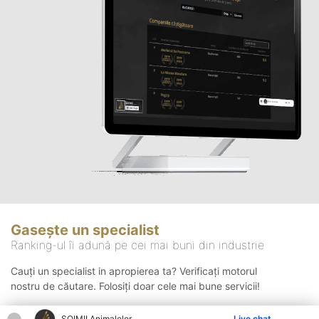
Gasește un specialist
Ranking-ul îi adună pe cei mai buni din industrie
Cauți un specialist in apropierea ta? Verificați motorul
nostru de căutare. Folosiți doar cele mai bune servicii!
ŞOIMII Animalelor
Live chat