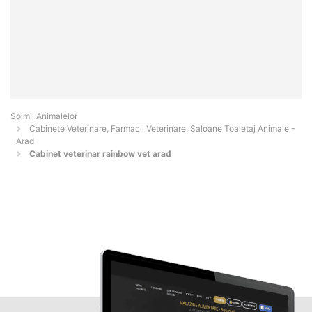
Şoimii Animalelor
Cabinete Veterinare, Farmacii Veterinare, Saloane Toaletaj Animale -
Arad
Cabinet veterinar rainbow vet arad