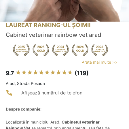
LAUREAT RANKING-UL ȘOIMII
Cabinet veterinar rainbow vet arad
Arată mai multe >>
9.7
(119)
Arad, Strada Posada
Afișează numărul de telefon
Despre companie:
Localizată în municipiul Arad,
Cabinetul veterinar
Rainbow Vet
se remarcă prin angajamentul său față de