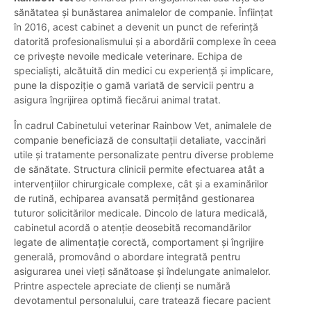
sănătatea și bunăstarea animalelor de companie. Înființat
în 2016, acest cabinet a devenit un punct de referință
datorită profesionalismului și a abordării complexe în ceea
ce privește nevoile medicale veterinare. Echipa de
specialiști, alcătuită din medici cu experiență și implicare,
pune la dispoziție o gamă variată de servicii pentru a
asigura îngrijirea optimă fiecărui animal tratat.
În cadrul Cabinetului veterinar Rainbow Vet, animalele de
companie beneficiază de consultații detaliate, vaccinări
utile și tratamente personalizate pentru diverse probleme
de sănătate. Structura clinicii permite efectuarea atât a
intervențiilor chirurgicale complexe, cât și a examinărilor
de rutină, echiparea avansată permițând gestionarea
tuturor solicitărilor medicale. Dincolo de latura medicală,
cabinetul acordă o atenție deosebită recomandărilor
legate de alimentație corectă, comportament și îngrijire
generală, promovând o abordare integrată pentru
asigurarea unei vieți sănătoase și îndelungate animalelor.
Printre aspectele apreciate de clienți se numără
devotamentul personalului, care tratează fiecare pacient