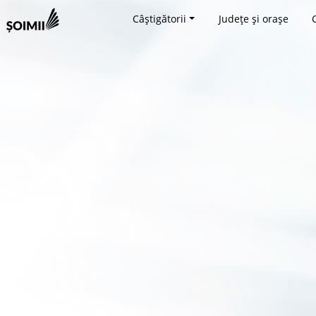
Câștigătorii
Județe și orașe