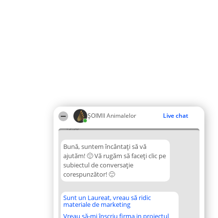
ŞOIMII Animalelor
Live chat
13:58
Bună, suntem încântați să vă
ajutăm! 🙂 Vă rugăm să faceți clic pe
subiectul de conversație
corespunzător! 🙂
Sunt un Laureat, vreau să ridic
materiale de marketing
Vreau să-mi înscriu firma in proiectul