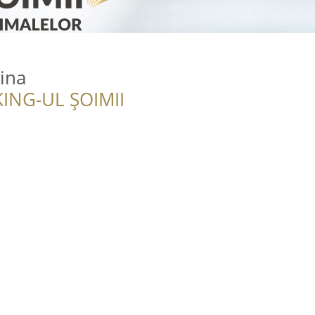
mina
ING-UL ȘOIMII