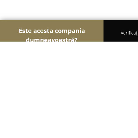
Este acesta compania
Verifica
dumneavoastră?
Şoimii Animalelor
Cabinete Veterinare, Farmacii
Pet Sitter - Simina
10
(100)
Arad, Lucian Blaga