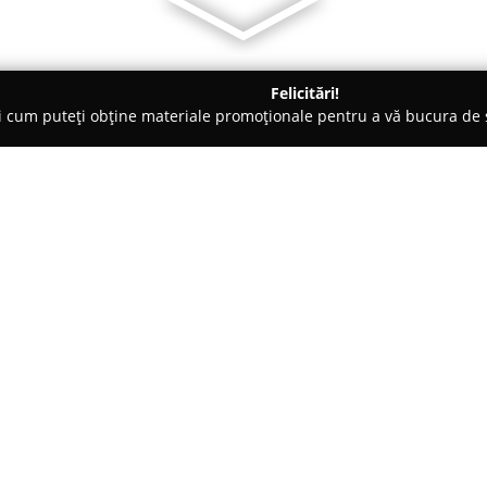
Felicitări!
ți cum puteți obține materiale promoționale pentru a vă bucura d
 Veterinare, Saloane Toaletaj Animale - Arad
Pet Sitter - Simina
Despre companie:
Pet Sitter Simina
furnizează ser
companie în Arad, centrate pe a
acestora. Cu o experiență profe
compania își propune să ofere u
animal aflat în responsabilitat
profesionalism prin absolvirea 
reflectă un nivel ridicat de co