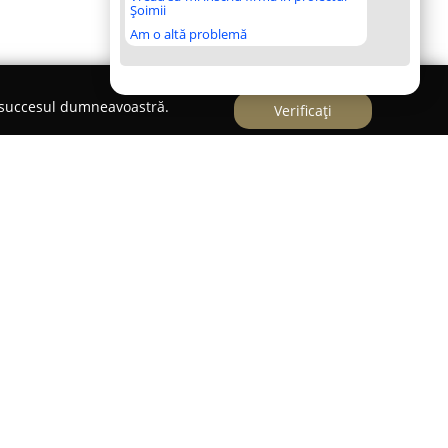
Șoimii
Am o altă problemă
e succesul dumneavoastră.
Verificați
vicii specializate de îngrijire a animalelor de
sigurarea confortului și stării de bine a
sională de șase ani în domeniul pet sitting-ului,
n mediu sigur și plin de grijă pentru fiecare
ea sa. Activitatea desfășurată demonstrează
unor cursuri acreditate și specializate, aspect ce
mpetență în ceea ce privește gestionarea și