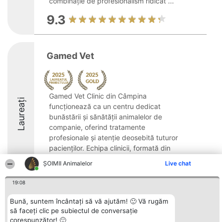
combinație de profesionalism ridicat ...
9.3
Gamed Vet
Gamed Vet Clinic din Câmpina
Laureați
funcționează ca un centru dedicat
bunăstării și sănătății animalelor de
companie, oferind tratamente
profesionale și atenție deosebită tuturor
pacienților. Echipa clinicii, formată din
medici veterinari împreună ...
ŞOIMII Animalelor
Live chat
9.6
19:08
Bună, suntem încântați să vă ajutăm! 🙂 Vă rugăm
să faceți clic pe subiectul de conversație
Organizator Ranking
Plebiscyt
Contact
BRIGHT SOLUTIONS BR SRL
corespunzător! 🙂
Câștigătorii
Contact