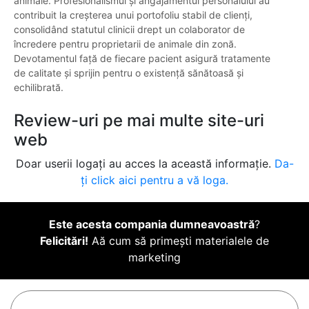
animale. Profesionalismul și angajamentul personalului au
contribuit la creșterea unui portofoliu stabil de clienți,
consolidând statutul clinicii drept un colaborator de
încredere pentru proprietarii de animale din zonă.
Devotamentul față de fiecare pacient asigură tratamente
de calitate și sprijin pentru o existență sănătoasă și
echilibrată.
Review-uri pe mai multe site-uri
web
Doar userii logați au acces la această informație.
Da-
ți click aici pentru a vă loga.
Este acesta compania dumneavoastră
?
Felicitări!
Aă cum să primești materialele de
marketing