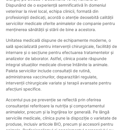
Dispunând de o experiență semnificativă în domeniul
veterinar la nivel local, echipa clinicii, formată din
profesioniști dedicați, acordă o atenție deosebită calității
serviciilor medicale oferite animalelor de companie pentru
menținerea sănătății și stării de bine a acestora.
Unitatea medicală dispune de echipamente moderne, o
sală specializată pentru intervenții chirurgicale, facilități de
internare și o secțiune pentru efectuarea tratamentelor și
analizelor de laborator. Astfel, clinica poate răspunde
integral situațiilor medicale diverse întâlnite la animale.
Paleta serviciilor include consultații de rutină,
administrarea vaccinurilor, deparazitări regulate,
intervenții chirurgicale variate și terapii avansate pentru
afecțiuni specifice.
Accentul pus pe prevenție se reflectă prin oferirea
consultanței referitoare la nutriția și comportamentul
animalelor, precum și la îngrijirea lor generală. Pe lângă
serviciile medicale, clinica pune la dispoziție o varietate de
produse, inclusiv articole BIO, precum și accesorii pentru