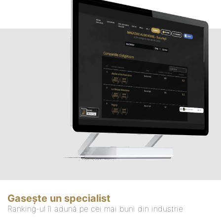
Gasește un specialist
Ranking-ul îi adună pe cei mai buni din industrie