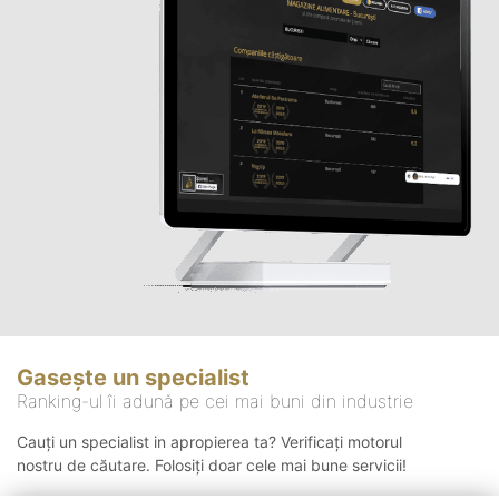
Gasește un specialist
Ranking-ul îi adună pe cei mai buni din industrie
Cauți un specialist in apropierea ta? Verificați motorul
nostru de căutare. Folosiți doar cele mai bune servicii!