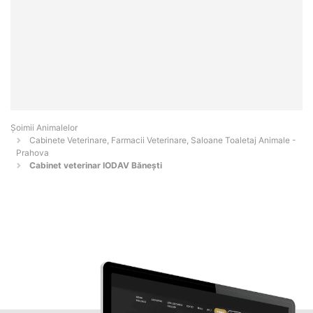
Şoimii Animalelor
Cabinete Veterinare, Farmacii Veterinare, Saloane Toaletaj Animale -
Prahova
Cabinet veterinar IODAV Bănești