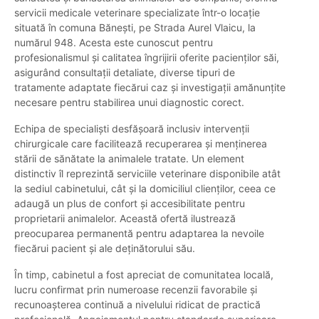
servicii medicale veterinare specializate într-o locație
situată în comuna Bănești, pe Strada Aurel Vlaicu, la
numărul 948. Acesta este cunoscut pentru
profesionalismul și calitatea îngrijirii oferite pacienților săi,
asigurând consultații detaliate, diverse tipuri de
tratamente adaptate fiecărui caz și investigații amănunțite
necesare pentru stabilirea unui diagnostic corect.
Echipa de specialiști desfășoară inclusiv intervenții
chirurgicale care facilitează recuperarea și menținerea
stării de sănătate la animalele tratate. Un element
distinctiv îl reprezintă serviciile veterinare disponibile atât
la sediul cabinetului, cât și la domiciliul clienților, ceea ce
adaugă un plus de confort și accesibilitate pentru
proprietarii animalelor. Această ofertă ilustrează
preocuparea permanentă pentru adaptarea la nevoile
fiecărui pacient și ale deținătorului său.
În timp, cabinetul a fost apreciat de comunitatea locală,
lucru confirmat prin numeroase recenzii favorabile și
recunoașterea continuă a nivelului ridicat de practică