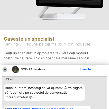
Gasește un specialist
Ranking-ul îi adună pe cei mai buni din industrie
Cauți un specialist in apropierea ta? Verificați motorul
nostru de căutare. Folosiți doar cele mai bune servicii!
ŞOIMII Animalelor
Live chat
Căutare
06:03
Bună, suntem încântați să vă ajutăm! 🙂 Vă rugăm
să faceți clic pe subiectul de conversație
corespunzător! 🙂
Sunt un Laureat, vreau să ridic materiale de