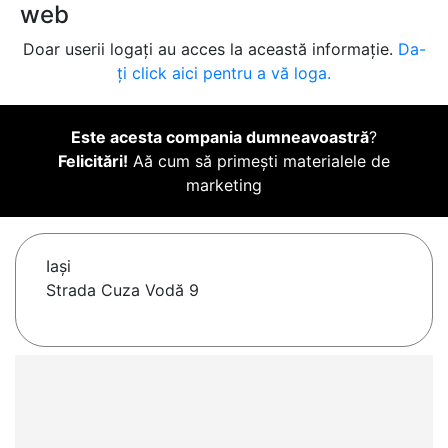
web
Doar userii logați au acces la această informație.
Da-
ți click aici pentru a vă loga.
Este acesta compania dumneavoastră
?
Felicitări!
Aă cum să primești materialele de
marketing
Iaşi
Strada Cuza Vodă 9