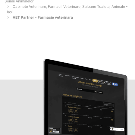
Şoimii Animalelor
Cabinete Veterinare, Farmacii Veterinare, Saloane Toaletaj Animale -
Iaşi
VET Partner - Farmacie veterinara