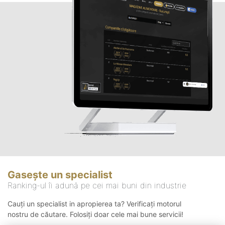
Gasește un specialist
Ranking-ul îi adună pe cei mai buni din industrie
Cauți un specialist in apropierea ta? Verificați motorul
nostru de căutare. Folosiți doar cele mai bune servicii!