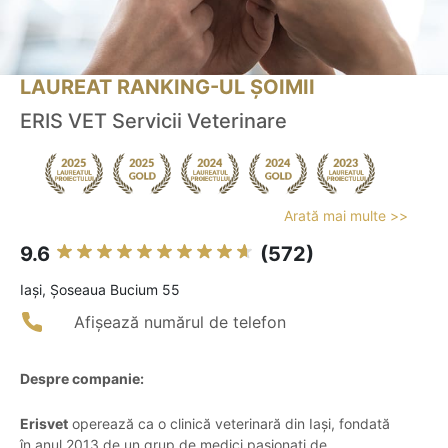
LAUREAT RANKING-UL ȘOIMII
ERIS VET Servicii Veterinare
Arată mai multe >>
9.6
(572)
Iaşi, Șoseaua Bucium 55
Afișează numărul de telefon
Despre companie:
Erisvet
operează ca o clinică veterinară din Iași, fondată
în anul 2013 de un grup de medici pasionați de