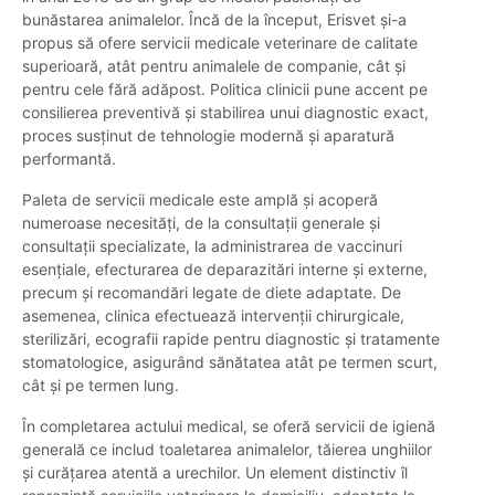
bunăstarea animalelor. Încă de la început, Erisvet și-a
propus să ofere servicii medicale veterinare de calitate
superioară, atât pentru animalele de companie, cât și
pentru cele fără adăpost. Politica clinicii pune accent pe
consilierea preventivă și stabilirea unui diagnostic exact,
proces susținut de tehnologie modernă și aparatură
performantă.
Paleta de servicii medicale este amplă și acoperă
numeroase necesități, de la consultații generale și
consultații specializate, la administrarea de vaccinuri
esențiale, efecturarea de deparazitări interne și externe,
precum și recomandări legate de diete adaptate. De
asemenea, clinica efectuează intervenții chirurgicale,
sterilizări, ecografii rapide pentru diagnostic și tratamente
stomatologice, asigurând sănătatea atât pe termen scurt,
cât și pe termen lung.
În completarea actului medical, se oferă servicii de igienă
generală ce includ toaletarea animalelor, tăierea unghiilor
și curățarea atentă a urechilor. Un element distinctiv îl