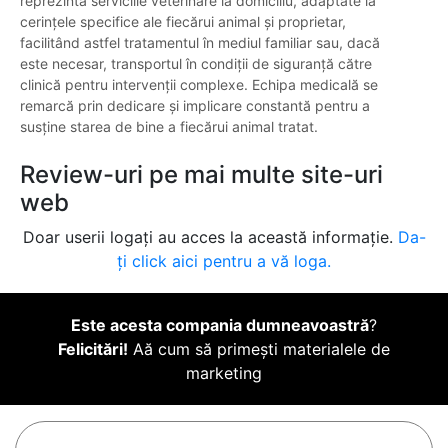
reprezintă serviciile veterinare la domiciliu, adaptate la
cerințele specifice ale fiecărui animal și proprietar,
facilitând astfel tratamentul în mediul familiar sau, dacă
este necesar, transportul în condiții de siguranță către
clinică pentru intervenții complexe. Echipa medicală se
remarcă prin dedicare și implicare constantă pentru a
susține starea de bine a fiecărui animal tratat.
Review-uri pe mai multe site-uri
web
Doar userii logați au acces la această informație.
Da-
ți click aici pentru a vă loga.
Este acesta compania dumneavoastră
?
Felicitări!
Aă cum să primești materialele de
marketing