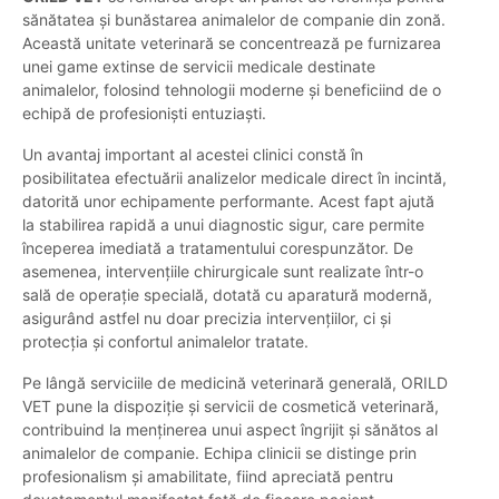
sănătatea și bunăstarea animalelor de companie din zonă.
Această unitate veterinară se concentrează pe furnizarea
unei game extinse de servicii medicale destinate
animalelor, folosind tehnologii moderne și beneficiind de o
echipă de profesioniști entuziaști.
Un avantaj important al acestei clinici constă în
posibilitatea efectuării analizelor medicale direct în incintă,
datorită unor echipamente performante. Acest fapt ajută
la stabilirea rapidă a unui diagnostic sigur, care permite
începerea imediată a tratamentului corespunzător. De
asemenea, intervențiile chirurgicale sunt realizate într-o
sală de operație specială, dotată cu aparatură modernă,
asigurând astfel nu doar precizia intervențiilor, ci și
protecția și confortul animalelor tratate.
Pe lângă serviciile de medicină veterinară generală, ORILD
VET pune la dispoziție și servicii de cosmetică veterinară,
contribuind la menținerea unui aspect îngrijit și sănătos al
animalelor de companie. Echipa clinicii se distinge prin
profesionalism și amabilitate, fiind apreciată pentru