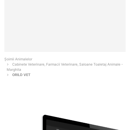
Şoimii Animalelor
Cabinete Veterinare, Farmacii Veterinare, Saloane Toaletaj Animale -
Marghita
ORILD VET