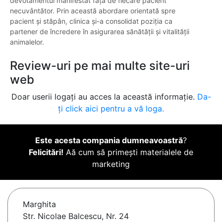
devotamentul manifestat față de fiecare pacient
necuvântător. Prin această abordare orientată spre
pacient și stăpân, clinica și-a consolidat poziția ca
partener de încredere în asigurarea sănătății și vitalității
animalelor.
Review-uri pe mai multe site-uri
web
Doar userii logați au acces la această informație.
Da-
ți click aici pentru a vă loga.
Este acesta compania dumneavoastră
?
Felicitări!
Aă cum să primești materialele de
marketing
Marghita
Str. Nicolae Balcescu, Nr. 24