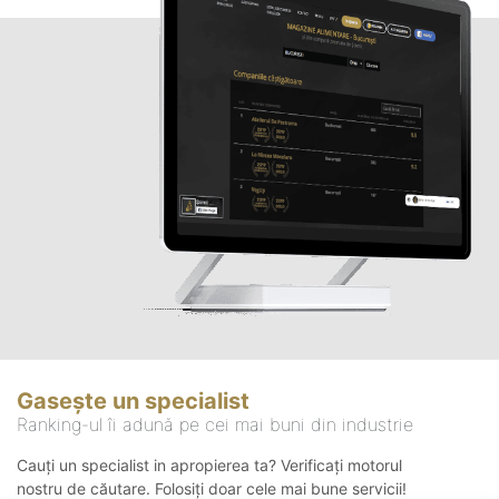
Gasește un specialist
Ranking-ul îi adună pe cei mai buni din industrie
Cauți un specialist in apropierea ta? Verificați motorul
nostru de căutare. Folosiți doar cele mai bune servicii!