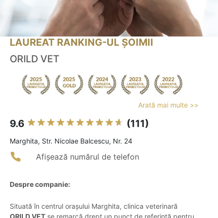
LAUREAT RANKING-UL ȘOIMII
ORILD VET
Arată mai multe >>
9.6
(111)
Marghita, Str. Nicolae Balcescu, Nr. 24
Afișează numărul de telefon
Despre companie:
Situată în centrul orașului Marghita, clinica veterinară
ORILD VET
se remarcă drept un punct de referință pentru