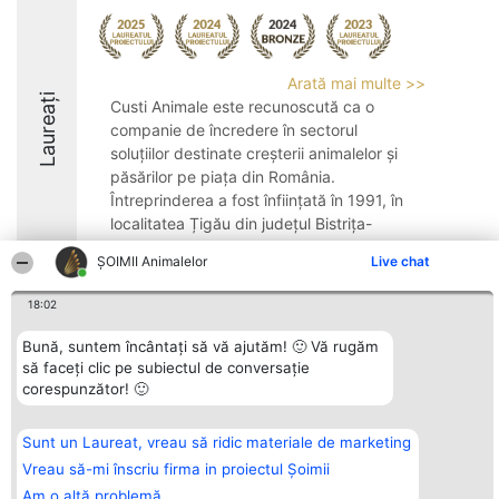
Arată mai multe >>
Laureați
Custi Animale este recunoscută ca o
companie de încredere în sectorul
soluțiilor destinate creșterii animalelor și
păsărilor pe piața din România.
Întreprinderea a fost înființată în 1991, în
localitatea Țigău din județul Bistrița-
Năsăud, și ...
ŞOIMII Animalelor
Live chat
8.7
18:02
Bună, suntem încântați să vă ajutăm! 🙂 Vă rugăm
Organizator Ranking
să faceți clic pe subiectul de conversație
Plebiscyt
Contact
BRIGHT SOLUTIONS BR SRL
Câștigătorii
Contact
corespunzător! 🙂
Aleea Timisul De Sus 2 Bl. A30
Lista Tuturor
Sc. A Et. 4 Ap. 13 Cod 061952
Laureaților
București
Reguli
Sunt un Laureat, vreau să ridic materiale de marketing
CUI 36737675
Statut
tel: +40 770 990 492
Vreau să-mi înscriu firma in proiectul Șoimii
Politica de
confidențialitate
Am o altă problemă