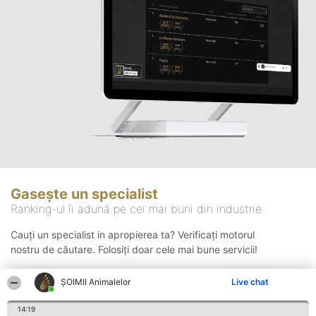
Gasește un specialist
Ranking-ul îi adună pe cei mai buni din industrie
Cauți un specialist in apropierea ta? Verificați motorul
nostru de căutare. Folosiți doar cele mai bune servicii!
ŞOIMII Animalelor
Live chat
Căutare
14:19