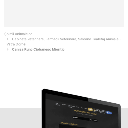
Şoimii Animalelor
Cabinete Veterinare, Farmacii Veterinare, Saloane Toaletaj Animale -
Vatra Dornei
Canisa Runc Ciobanesc Mioritic