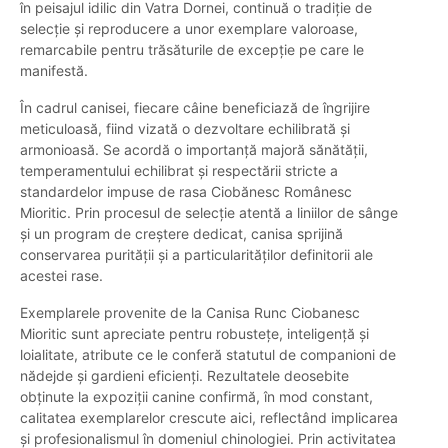
în peisajul idilic din Vatra Dornei, continuă o tradiție de
selecție și reproducere a unor exemplare valoroase,
remarcabile pentru trăsăturile de excepție pe care le
manifestă.
În cadrul canisei, fiecare câine beneficiază de îngrijire
meticuloasă, fiind vizată o dezvoltare echilibrată și
armonioasă. Se acordă o importanță majoră sănătății,
temperamentului echilibrat și respectării stricte a
standardelor impuse de rasa Ciobănesc Românesc
Mioritic. Prin procesul de selecție atentă a liniilor de sânge
și un program de creștere dedicat, canisa sprijină
conservarea purității și a particularităților definitorii ale
acestei rase.
Exemplarele provenite de la Canisa Runc Ciobanesc
Mioritic sunt apreciate pentru robustețe, inteligență și
loialitate, atribute ce le conferă statutul de companioni de
nădejde și gardieni eficienți. Rezultatele deosebite
obținute la expoziții canine confirmă, în mod constant,
calitatea exemplarelor crescute aici, reflectând implicarea
și profesionalismul în domeniul chinologiei. Prin activitatea