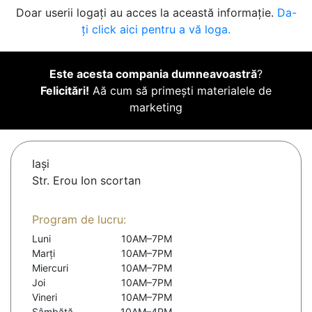
Doar userii logați au acces la această informație.
Da-
ți click aici pentru a vă loga.
Este acesta compania dumneavoastră
?
Felicitări!
Aă cum să primești materialele de
marketing
Iaşi
Str. Erou Ion scortan
Program de lucru:
Luni
10AM–7PM
Marți
10AM–7PM
Miercuri
10AM–7PM
Joi
10AM–7PM
Vineri
10AM–7PM
Sâmbătă
10AM–4PM