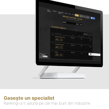
Gasește un specialist
Ranking-ul îi adună pe cei mai buni din industrie