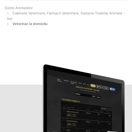
Şoimii Animalelor
Cabinete Veterinare, Farmacii Veterinare, Saloane Toaletaj Animale -
Iaşi
Veterinar la domicilu