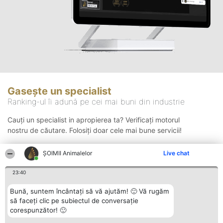
Gasește un specialist
Ranking-ul îi adună pe cei mai buni din industrie
Cauți un specialist in apropierea ta? Verificați motorul
nostru de căutare. Folosiți doar cele mai bune servicii!
ŞOIMII Animalelor
Live chat
Căutare
23:40
Bună, suntem încântați să vă ajutăm! 🙂 Vă rugăm
să faceți clic pe subiectul de conversație
corespunzător! 🙂