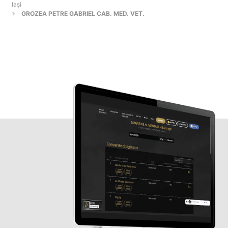
Iaşi
GROZEA PETRE GABRIEL CAB. MED. VET.