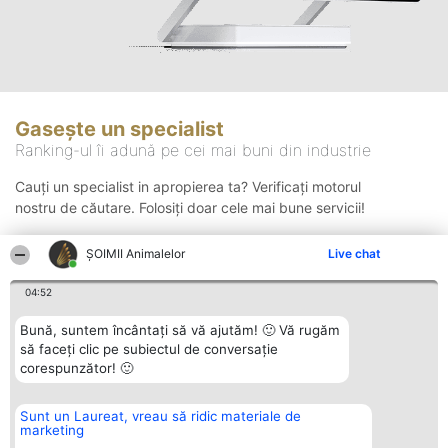
Gasește un specialist
Ranking-ul îi adună pe cei mai buni din industrie
Cauți un specialist in apropierea ta? Verificați motorul
nostru de căutare. Folosiți doar cele mai bune servicii!
ŞOIMII Animalelor
Live chat
Căutare
04:52
Bună, suntem încântați să vă ajutăm! 🙂 Vă rugăm
să faceți clic pe subiectul de conversație
corespunzător! 🙂
Sunt un Laureat, vreau să ridic materiale de
Organizator Ranking
Plebiscyt
Contact
marketing
BRIGHT SOLUTIONS BR SRL
Câștigătorii
Contact
Aleea Timisul De Sus 2 Bl. A30
Lista Tuturor