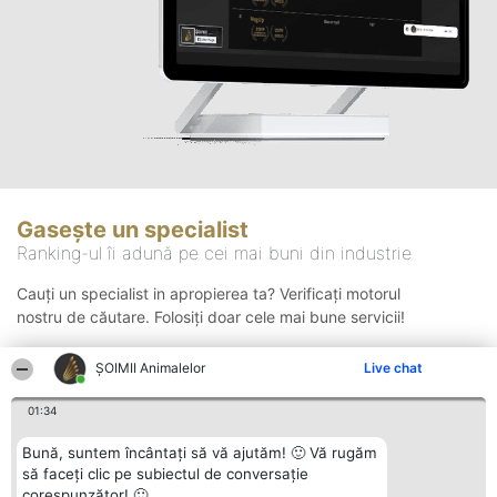
Gasește un specialist
Ranking-ul îi adună pe cei mai buni din industrie
Cauți un specialist in apropierea ta? Verificați motorul
nostru de căutare. Folosiți doar cele mai bune servicii!
ŞOIMII Animalelor
Live chat
Căutare
01:34
Bună, suntem încântați să vă ajutăm! 🙂 Vă rugăm
să faceți clic pe subiectul de conversație
corespunzător! 🙂