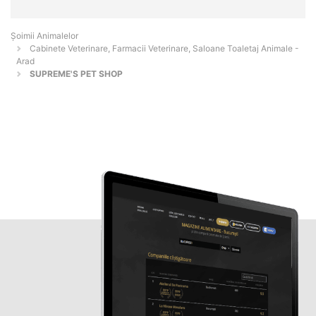
Şoimii Animalelor
Cabinete Veterinare, Farmacii Veterinare, Saloane Toaletaj Animale -
Arad
SUPREME'S PET SHOP