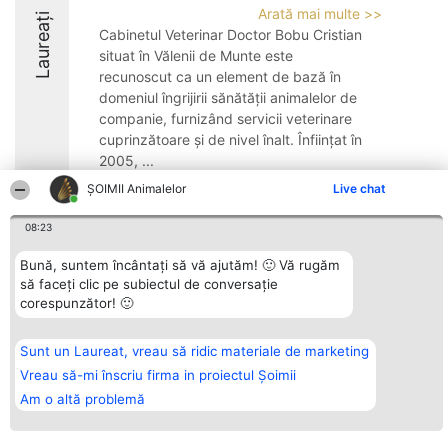
Arată mai multe >>
Laureați
Cabinetul Veterinar Doctor Bobu Cristian
situat în Vălenii de Munte este
recunoscut ca un element de bază în
domeniul îngrijirii sănătății animalelor de
companie, furnizând servicii veterinare
cuprinzătoare și de nivel înalt. Înființat în
2005, ...
ŞOIMII Animalelor
Live chat
9.6
08:23
Bună, suntem încântați să vă ajutăm! 🙂 Vă rugăm
Organizator Ranking
Plebiscyt
Contact
să faceți clic pe subiectul de conversație
BRIGHT SOLUTIONS BR SRL
Câștigătorii
Contact
Aleea Timisul De Sus 2 Bl. A30
Lista Tuturor
corespunzător! 🙂
Sc. A Et. 4 Ap. 13 Cod 061952
Laureaților
București
Reguli
CUI 36737675
Statut
Sunt un Laureat, vreau să ridic materiale de marketing
tel: +40 770 990 492
Politica de
Vreau să-mi înscriu firma in proiectul Șoimii
confidențialitate
Am o altă problemă