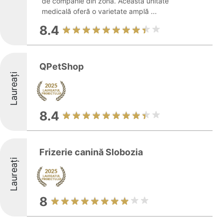
de companie din zonă. Această unitate
medicală oferă o varietate amplă ...
8.4
QPetShop
Laureați
8.4
Frizerie canină Slobozia
Laureați
8