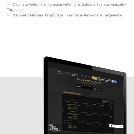
Cabinete Veterinare, Farmacii Veterinare, Saloane Toaletaj Animale -
Târgovişte
Cabinet Veterinar Targoviste - Farmacie Veterinara Targoviste