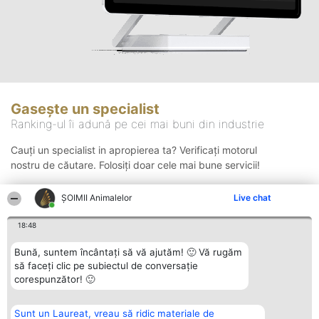
Gasește un specialist
Ranking-ul îi adună pe cei mai buni din industrie
Cauți un specialist in apropierea ta? Verificați motorul
nostru de căutare. Folosiți doar cele mai bune servicii!
ŞOIMII Animalelor
Live chat
Căutare
18:48
Bună, suntem încântați să vă ajutăm! 🙂 Vă rugăm
să faceți clic pe subiectul de conversație
corespunzător! 🙂
Sunt un Laureat, vreau să ridic materiale de
Organizator Ranking
Plebiscyt
Contact