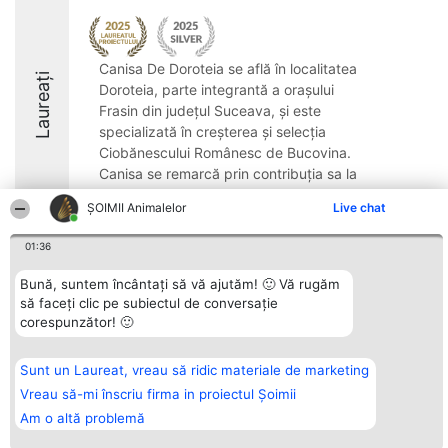
Canisa De Doroteia se află în localitatea
Laureați
Doroteia, parte integrantă a orașului
Frasin din județul Suceava, și este
specializată în creșterea și selecția
Ciobănescului Românesc de Bucovina.
Canisa se remarcă prin contribuția sa la
păstrarea ...
ŞOIMII Animalelor
Live chat
9.2
01:36
Bună, suntem încântați să vă ajutăm! 🙂 Vă rugăm
Organizator Ranking
să faceți clic pe subiectul de conversație
Plebiscyt
Contact
BRIGHT SOLUTIONS BR SRL
Câștigătorii
Contact
corespunzător! 🙂
Aleea Timisul De Sus 2 Bl. A30
Lista Tuturor
Sc. A Et. 4 Ap. 13 Cod 061952
Laureaților
București
Reguli
Sunt un Laureat, vreau să ridic materiale de marketing
CUI 36737675
Statut
tel: +40 770 990 492
Vreau să-mi înscriu firma in proiectul Șoimii
Politica de
confidențialitate
Am o altă problemă