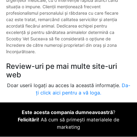
urgențelor medicale, cu o intervenție rapidă atunci când
situația o impune. Clienții menționează frecvent
profesionalismul personalului și răbdarea cu care fiecare
caz este tratat, remarcând calitatea serviciilor și atenția
acordată fiecărui animal. Dedicarea echipei pentru
excelență și pentru sănătatea animalelor determină ca
Scooby Vet Suceava să fie considerată o opțiune de
încredere de către numeroși proprietari din oraș și zona
înconjurătoare.
Review-uri pe mai multe site-uri
web
Doar userii logați au acces la această informație.
Da-
ți click aici pentru a vă loga.
Este acesta compania dumneavoastră
?
Felicitări!
Aă cum să primești materialele de
marketing