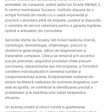
animalelor de companie, având sediul pe Strada Mărăști 2,
în centrul municipiului Suceava. Instituția dispune de o
echipă formată din medici cu o vastă experiență și
practică o abordare plină de empatie, punând la dispoziție
o varietate de servicii veterinare pentru a garanta îngrijirea
optimă a animalelor din comunitate.
Serviciile oferite de Scooby Vet includ medicina internă,
cardiologia, dermatologia, oftalmologia, precum și
obstetrica-ginecologia, alături de diagnosticare și
tratamente complexe. Clinica se remarcă prin accentul
pus pe prevenție, asigurând proceduri cheie precum
vaccinarea, deparazitarea sau microciparea, și furnizând
consiliere individualizată în domeniul nutriției și
comportamentului animal. Echipamentele moderne din
dotare facilitează realizarea de examene imagistice, cum
este ecografia, ce contribuie la identificarea precisă a
problemelor și la stabilirea unor soluții terapeutice
eficiente.
Un avantaj notabil al clinicii constă în gestionarea