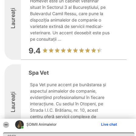
Homevet este un cabinet veterinar
situat în Sectorul 3 al Bucureștiului, pe
Laureați
Bulevardul Camil Ressu, care pune la
dispoziția animalelor de companie o
varietate extinsă de servicii medical-
veterinare. Un accent deosebit este pus
pe consultații ...
9.4
Spa Vet
Spa Vet pune accent pe bunăstarea și
aspectul animalelor de companie,
Laureați
evidențiind profesionalismul în fiecare
interacțiune. Cu sediul în Otopeni, pe
Strada I.I.C. Brătianu, nr. 10, acest
centru oferă servicii complexe de
cosmetică și toaletare, ...
ŞOIMII Animalelor
Live chat
9.6