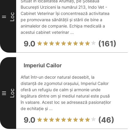
Situat în localitatea Afumați, pe Șoseaua
București Urziceni la numărul 213, Indo Vet -
Cabinet Veterinar își concentrează activitatea
Loc
II
pe promovarea sănătății și stării de bine a
animalelor de companie. Echipa medicală a
acestui cabinet veterinar ...
9.0
(161)
Imperiul Cailor
Aflat într-un decor natural deosebit, la
distanță de zgomotul orașului, Imperiul Cailor
oferă un refugiu de calm și armonie unde
Loc
III
legătura dintre om și mediul natural este pusă
în valoare. Acest loc se adresează pasionaților
de echitație și ...
9.0
(46)