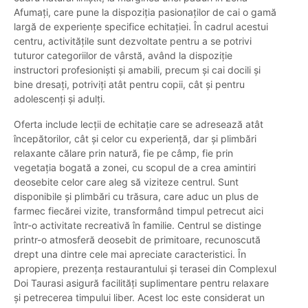
Afumați, care pune la dispoziția pasionaților de cai o gamă
largă de experiențe specifice echitației. În cadrul acestui
centru, activitățile sunt dezvoltate pentru a se potrivi
tuturor categoriilor de vârstă, având la dispoziție
instructori profesioniști și amabili, precum și cai docili și
bine dresați, potriviți atât pentru copii, cât și pentru
adolescenți și adulți.
Oferta include lecții de echitație care se adresează atât
începătorilor, cât și celor cu experiență, dar și plimbări
relaxante călare prin natură, fie pe câmp, fie prin
vegetația bogată a zonei, cu scopul de a crea amintiri
deosebite celor care aleg să viziteze centrul. Sunt
disponibile și plimbări cu trăsura, care aduc un plus de
farmec fiecărei vizite, transformând timpul petrecut aici
într-o activitate recreativă în familie. Centrul se distinge
printr-o atmosferă deosebit de primitoare, recunoscută
drept una dintre cele mai apreciate caracteristici. În
apropiere, prezența restaurantului și terasei din Complexul
Doi Taurasi asigură facilități suplimentare pentru relaxare
și petrecerea timpului liber. Acest loc este considerat un