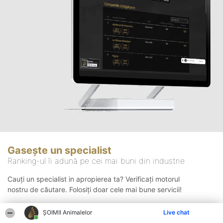
Gasește un specialist
Ranking-ul îi adună pe cei mai buni din industrie
Cauți un specialist in apropierea ta? Verificați motorul
nostru de căutare. Folosiți doar cele mai bune servicii!
ŞOIMII Animalelor
Live chat
Căutare