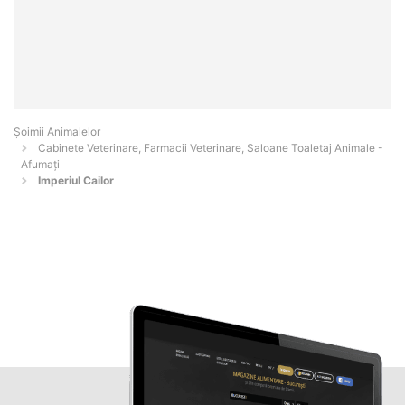
Şoimii Animalelor
Cabinete Veterinare, Farmacii Veterinare, Saloane Toaletaj Animale -
Afumaţi
Imperiul Cailor