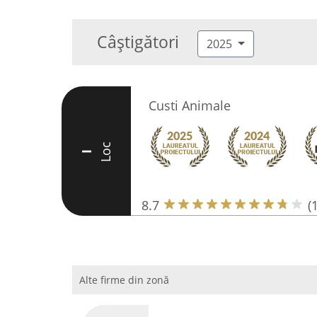
Câștigători
2025
Custi Animale
Loc
I
8.7
(
Alte firme din zonă