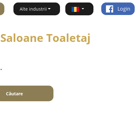
Login
Alte industrii
 Saloane Toaletaj
.
Căutare