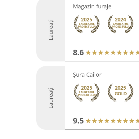
Magazin furaje
Laureați
8.6
Șura Cailor
Laureați
9.5