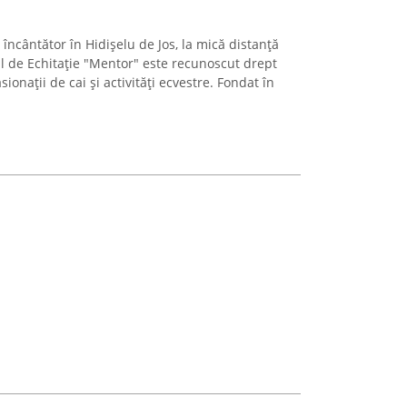
încântător în Hidișelu de Jos, la mică distanță
ul de Echitaţie "Mentor" este recunoscut drept
ionații de cai și activități ecvestre. Fondat în