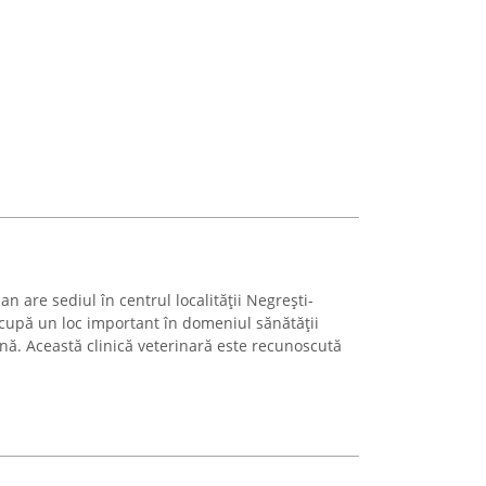
n are sediul în centrul localității Negrești-
 ocupă un loc important în domeniul sănătății
ă. Această clinică veterinară este recunoscută