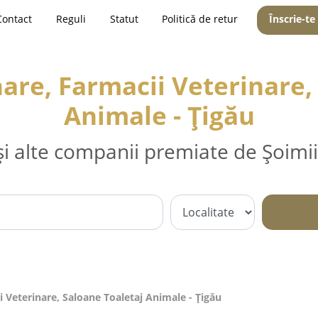
Contact
Reguli
Statut
Politică de retur
Înscrie-te
are, Farmacii Veterinare,
Animale - Ţigău
și alte companii premiate de Șoimii
i Veterinare, Saloane Toaletaj Animale - Ţigău