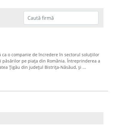
 ca o companie de încredere în sectorul soluțiilor
și păsărilor pe piața din România. Întreprinderea a
tatea Țigău din județul Bistrița-Năsăud, și ...