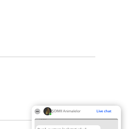
ŞOIMII Animalelor
Live chat
15:23