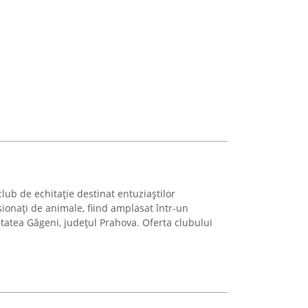
ub de echitație destinat entuziaștilor
sionați de animale, fiind amplasat într-un
itatea Găgeni, județul Prahova. Oferta clubului