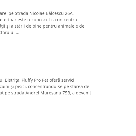
Mare, pe Strada Nicolae Bălcescu 26A,
terinar este recunoscut ca un centru
ții și a stării de bine pentru animalele de
orului ...
 Bistrița, Fluffy Pro Pet oferă servicii
 câini și pisici, concentrându-se pe starea de
tuat pe strada Andrei Mureșanu 75B, a devenit