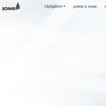
Câștigătorii
Județe și orașe