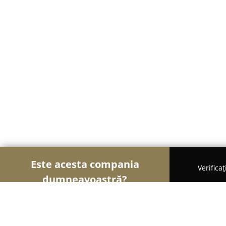
Este acesta compania
Verifica
dumneavoastră?
Şoimii Animalelor
Cabinete Veterinare, Farmacii