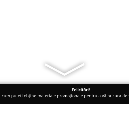
Felicitări!
ți cum puteți obține materiale promoționale pentru a vă bucura d
 Veterinare, Saloane Toaletaj Animale - Bihor
Șura Cailor