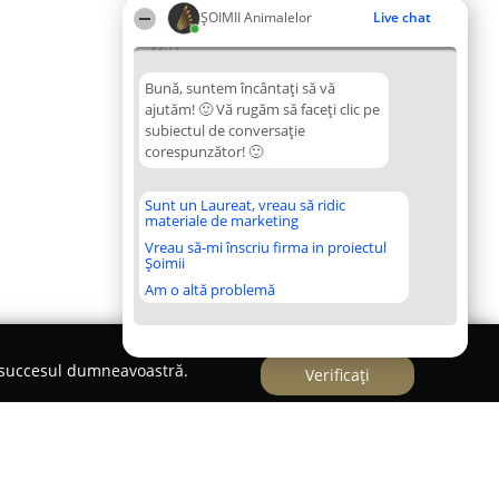
ŞOIMII Animalelor
Live chat
09:11
Bună, suntem încântați să vă
ajutăm! 🙂 Vă rugăm să faceți clic pe
subiectul de conversație
corespunzător! 🙂
Sunt un Laureat, vreau să ridic
materiale de marketing
Vreau să-mi înscriu firma in proiectul
Șoimii
Am o altă problemă
e succesul dumneavoastră.
Verificați