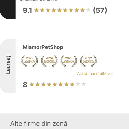
9.1
(57)
MiamorPetShop
Laureați
Arată mai multe >>
8
Alte firme din zonă