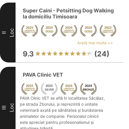
Super Caini - Petsitting Dog Walking
la domiciliu Timisoara
Loc
II
Arată mai multe >>
9.3
(24)
PAVA Clinic VET
PAVA Clinic VET se află în localitatea Săcălaz,
pe strada Zborului, și reprezintă o unitate
Loc
III
veterinară axată pe sănătatea și bunăstarea
animalelor de companie. Personalul clinicii
este apreciat pentru profesionalismul și
atitudinea blândă, ...