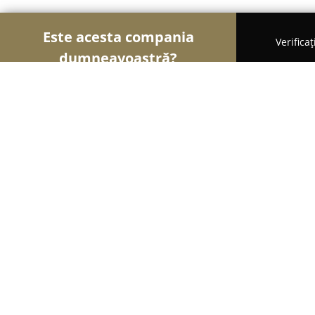
Este acesta compania
Verifica
dumneavoastră?
Şoimii Animalelor
Cabinete Veterinare, Farmacii
SC Provet SAN SRL
8.5
(10)
Deva, STRADA CERBULUI, BL. B3, PARTER
Afișează numărul de telefon