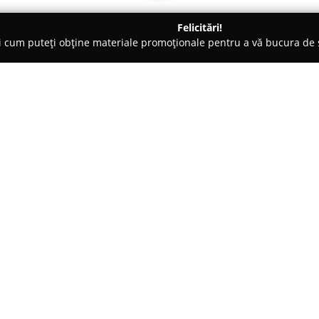
Felicitări!
ți cum puteți obține materiale promoționale pentru a vă bucura d
 Veterinare, Saloane Toaletaj Animale - Deva
SC Provet SAN SR
Despre companie:
Provet San SRL
funcționează ca
oferind servicii specializate ș
animale de companie. Amplasat
companie pune la dispoziție o p
Arată mai multe >>
dedicate menținerii și îmbunătă
Echipa de profesioniști din cad
ridicat de profesionalism și o 
și preocuparea pentru bunăstar