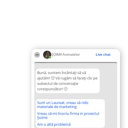
ŞOIMII Animalelor
Live chat
12:51
Bună, suntem încântați să vă
ajutăm! 🙂 Vă rugăm să faceți clic pe
subiectul de conversație
corespunzător! 🙂
Sunt un Laureat, vreau să ridic
materiale de marketing
Vreau să-mi înscriu firma in proiectul
Șoimii
Am o altă problemă