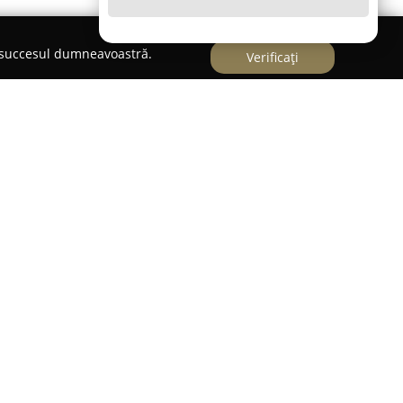
e succesul dumneavoastră.
Verificați
L
 o clinică veterinară recunoscută în Hunedoara,
i consultanță de încredere pentru deținătorii de
ă pe Strada Cerbului, blocul B3, această
aletă extinsă de soluții medicale veterinare
țirii stării de sănătate a animalelor.
rul Provet San SRL se remarcă printr-un nivel
abordare atentă a fiecărui caz. Responsabilitatea
ea fiecărui pacient animal definesc activitatea