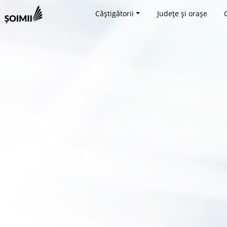
Câștigătorii
Județe și orașe