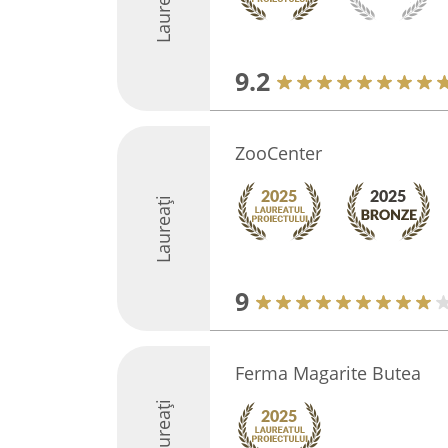
Laureați
9.2
ZooCenter
Laureați
9
Ferma Magarite Butea
Laureați