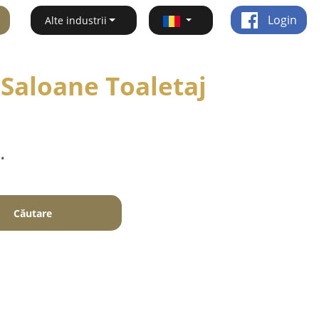
Login
Alte industrii
 Saloane Toaletaj
.
Căutare