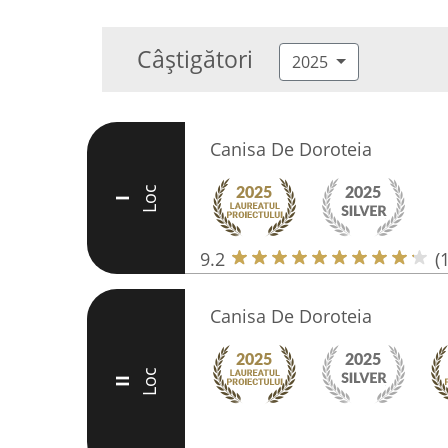
Câștigători
2025
Canisa De Doroteia
Loc
I
9.2
(
Canisa De Doroteia
Loc
II