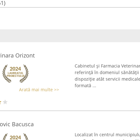
61)
inara Orizont
Cabinetul și Farmacia Veterina
referință în domeniul sănătăți
dispoziție atât servicii medical
formată ...
Arată mai multe >>
dovic Bacusca
Localizat în centrul municipiul