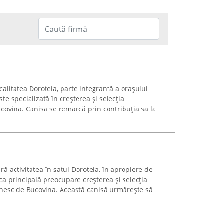
calitatea Doroteia, parte integrantă a orașului
ste specializată în creșterea și selecția
ovina. Canisa se remarcă prin contribuția sa la
ră activitatea în satul Doroteia, în apropiere de
ca principală preocupare creșterea și selecția
nesc de Bucovina. Această canisă urmărește să