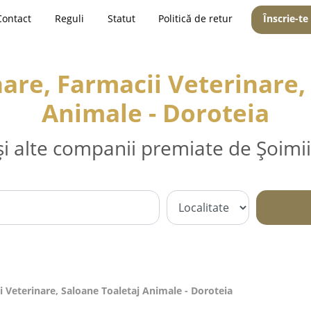
Contact
Reguli
Statut
Politică de retur
Înscrie-te
are, Farmacii Veterinare,
Animale - Doroteia
și alte companii premiate de Șoimii
i Veterinare, Saloane Toaletaj Animale - Doroteia