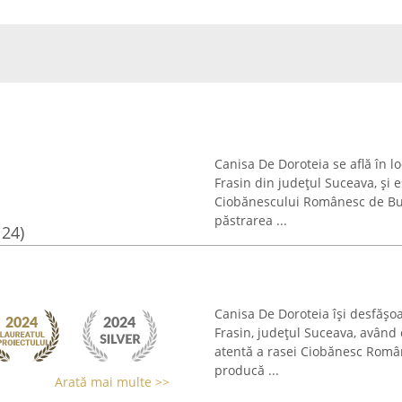
Canisa De Doroteia se află în lo
Frasin din județul Suceava, și e
Ciobănescului Românesc de Buc
păstrarea ...
124)
Canisa De Doroteia își desfășoa
Frasin, județul Suceava, având 
atentă a rasei Ciobănesc Româ
producă ...
Arată mai multe >>