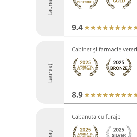
Laureați
9.4
Cabinet și farmacie vet
Laureați
8.9
Cabanuta cu furaje