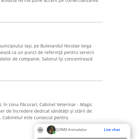
, această fermă pune accent pe comercializarea
nicipiului Iași, pe Bulevardul Nicolae Iorga
nează ca un punct de referință pentru servicii
malelor de companie. Salonul își concentrează
și, în zona Păcurari, Cabinet Veterinar - Magic
er de încredere dedicat sănătății și stării de
. Cabinetul este cunoscut pentru
ŞOIMII Animalelor
Live chat
14:08