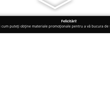
Felicitări!
ți cum puteți obține materiale promoționale pentru a vă bucura d
 Veterinare, Saloane Toaletaj Animale - Bacău
Cabinet si Farma
ont
Despre companie:
Cabinetul și Farmacia Veterin
referință în domeniul sănătăți
dispoziție atât servicii medical
formată din profesioniști dedica
Arată mai multe >>
obișnuite, cât și cazurile comp
aflat în îngrijire. Printre servi
tratamentele adaptate particular