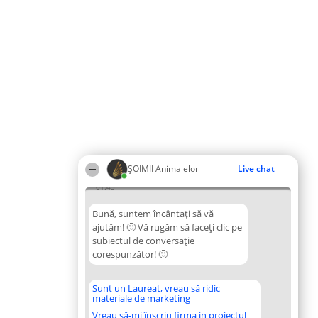
ŞOIMII Animalelor
Live chat
01:43
Bună, suntem încântați să vă
ajutăm! 🙂 Vă rugăm să faceți clic pe
subiectul de conversație
corespunzător! 🙂
Sunt un Laureat, vreau să ridic
materiale de marketing
Vreau să-mi înscriu firma in proiectul