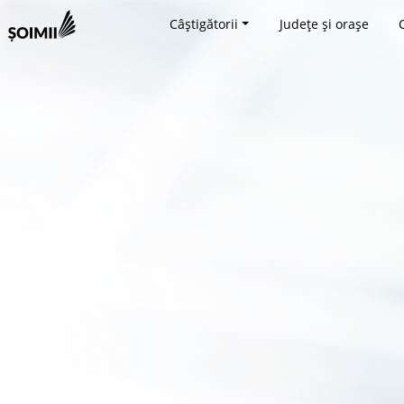
Câștigătorii
Județe și orașe