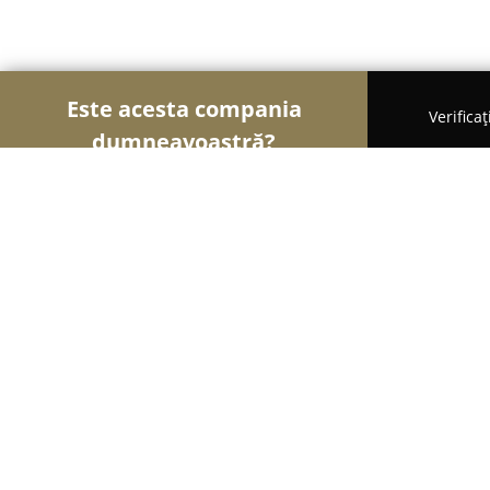
Este acesta compania
Verifica
dumneavoastră?
Şoimii Animalelor
Cabinete Veterinare, Farmacii
Cabinet si Farmacie Veterinara Oriz
9.1
(63)