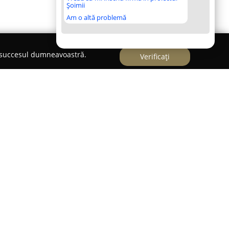
Șoimii
Am o altă problemă
e succesul dumneavoastră.
Verificați
cie Veterinara Orizont
ară Orizont
este recunoscută ca un punct de
i animalelor de companie din Bacău, punând la
e veterinare, cât și produse specializate. Echipa,
ți, abordează cu seriozitate atât situațiile
lexe, acordând atenție deosebită fiecărui animal
ciile principale se numără consultațiile detaliate,
ităților fiecărui pacient, vaccinările preventive