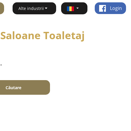
Login
Alte industrii
 Saloane Toaletaj
.
Căutare