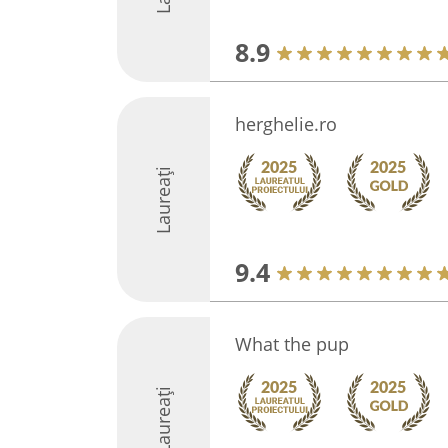
8.9
herghelie.ro
Laureați
9.4
What the pup
Laureați