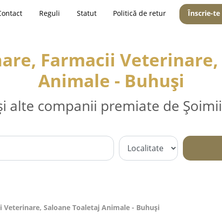
Contact
Reguli
Statut
Politică de retur
Înscrie-te
are, Farmacii Veterinare,
Animale - Buhuşi
și alte companii premiate de Șoimii
i Veterinare, Saloane Toaletaj Animale - Buhuşi