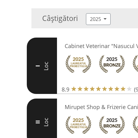
Câștigători
2025
Cabinet Veterinar "Nasucul 
Loc
I
8.9
(
Mirupet Shop & Frizerie Can
Loc
II