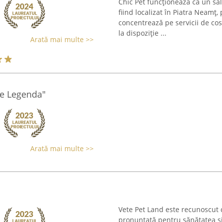
Chic Pet funcționează ca un sal
fiind localizat în Piatra Neamț
concentrează pe servicii de cosm
la dispoziție ...
Arată mai multe >>
de Legenda"
Arată mai multe >>
Vete Pet Land este recunoscut 
pronunțată pentru sănătatea și