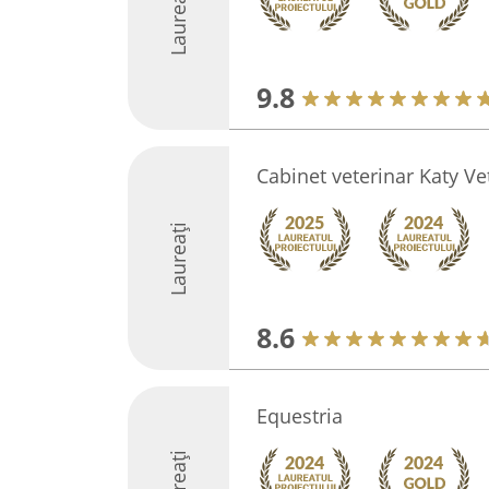
Laureați
9.8
Cabinet veterinar Katy V
Laureați
8.6
Equestria
Laureați