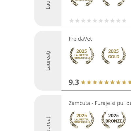
FreidaVet
Laureați
9.3
Zamcuta - Furaje si pui d
Laureați