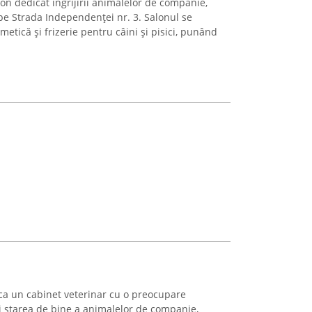
on dedicat îngrijirii animalelor de companie,
, pe Strada Independenței nr. 3. Salonul se
etică și frizerie pentru câini și pisici, punând
ca un cabinet veterinar cu o preocupare
 starea de bine a animalelor de companie,