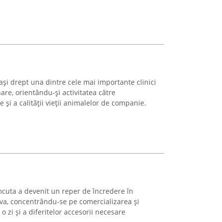
ași drept una dintre cele mai importante clinici
re, orientându-și activitatea către
 și a calității vieții animalelor de companie.
cuta a devenit un reper de încredere în
va, concentrându-se pe comercializarea și
 o zi și a diferitelor accesorii necesare