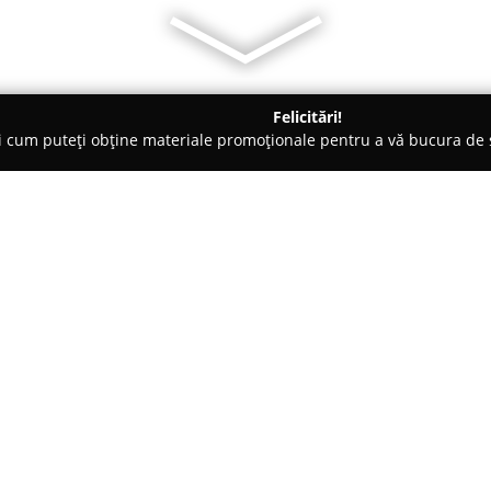
Felicitări!
ți cum puteți obține materiale promoționale pentru a vă bucura d
 Veterinare, Saloane Toaletaj Animale - Suceava
Zamcuta - Furaj
eava
Despre companie:
Fondată în 2010, compania
Za
industria zootehnică din Sucea
distribuirea furajelor, puilor de
gospodăriilor. Depozitul princip
Arată mai multe >>
pe Strada Humorului nr. 101, a
pentru a asigura o ofertă const