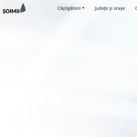
Câștigătorii
Județe și orașe