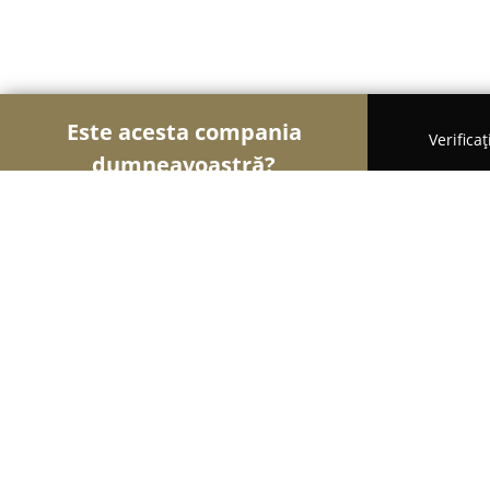
Este acesta compania
Verifica
dumneavoastră?
Şoimii Animalelor
Cabinete Veterinare, Farmacii
Zamcuta - Furaje si pui de o zi, Suc
8.9
(14)