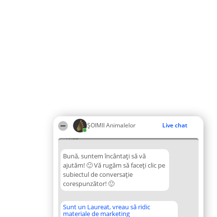
ŞOIMII Animalelor
Live chat
17:08
Bună, suntem încântați să vă
ajutăm! 🙂 Vă rugăm să faceți clic pe
subiectul de conversație
corespunzător! 🙂
Sunt un Laureat, vreau să ridic
materiale de marketing