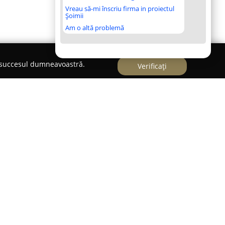
Vreau să-mi înscriu firma in proiectul
Șoimii
Am o altă problemă
e succesul dumneavoastră.
Verificați
e si pui de o zi, Suceava
mcuta
a devenit un reper de încredere în
va, concentrându-se pe comercializarea și
 o zi și a diferitelor accesorii necesare
al este amplasat strategic în localitatea Scheia,
vând o capacitate de stocare de 150 de tone,
antă de produse clienților săi. Sortimentul pus la