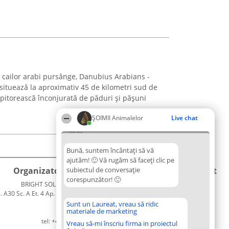
a cailor arabi pursânge, Danubius Arabians -
situează la aproximativ 45 de kilometri sud de
 pitorească înconjurată de păduri și pășuni
ŞOIMII Animalelor
Live chat
06:53
Bună, suntem încântați să vă
ajutăm! 🙂 Vă rugăm să faceți clic pe
Organizator Ranking
subiectul de conversație
Plebiscyt
Contact
corespunzător! 🙂
BRIGHT SOLUTIONS BR SRL
Câștigătorii
Contact
. A30 Sc. A Et. 4 Ap. 13 Cod 061952
Lista
București
Tuturor
Sunt un Laureat, vreau să ridic
materiale de marketing
CUI 36737675
Laureaților
tel: +40 770 990 492
Reguli
Vreau să-mi înscriu firma in proiectul