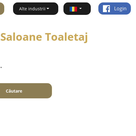
Login
Alte industrii
 Saloane Toaletaj
.
Căutare