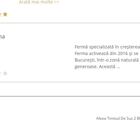
Arată mai multe >>
ma
Fermă specializată în creștere
Ferma activează din 2016 și se 
București, într-o zonă naturală
generoase. Această ...
Aleea Timisul De Sus 2 Bl