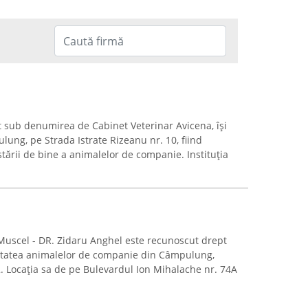
 sub denumirea de Cabinet Veterinar Avicena, își
lung, pe Strada Istrate Rizeanu nr. 10, fiind
stării de bine a animalelor de companie. Instituția
uscel - DR. Zidaru Anghel este recunoscut drept
ătatea animalelor de companie din Câmpulung,
. Locația sa de pe Bulevardul Ion Mihalache nr. 74A