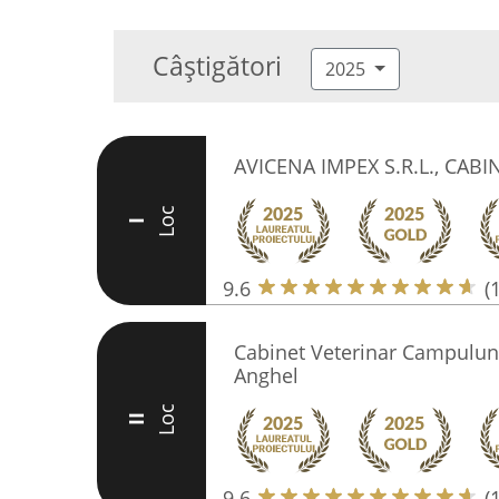
Câștigători
2025
AVICENA IMPEX S.R.L., CAB
Loc
I
9.6
(
Cabinet Veterinar Campulun
Anghel
Loc
II
9.6
(