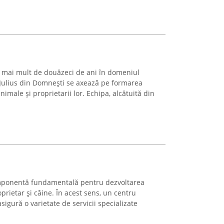
pe mai mult de douăzeci de ani în domeniul
Julius din Domnești se axează pe formarea
nimale și proprietarii lor. Echipa, alcătuită din
omponentă fundamentală pentru dezvoltarea
oprietar și câine. În acest sens, un centru
igură o varietate de servicii specializate