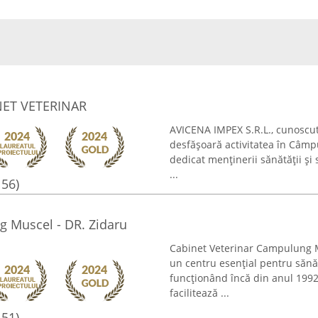
INET VETERINAR
AVICENA IMPEX S.R.L., cunoscut
desfășoară activitatea în Câmpu
dedicat menținerii sănătății și 
...
156)
g Muscel - DR. Zidaru
Cabinet Veterinar Campulung M
un centru esențial pentru săn
funcționând încă din anul 1992
facilitează ...
151)