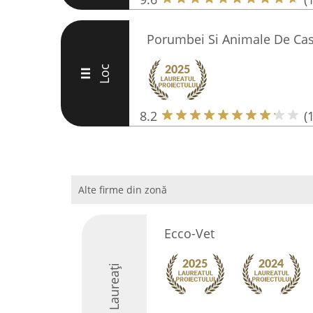
Porumbei Si Animale De Ca
Loc
III
8.2
(
Alte firme din zonă
Ecco-Vet
Laureați