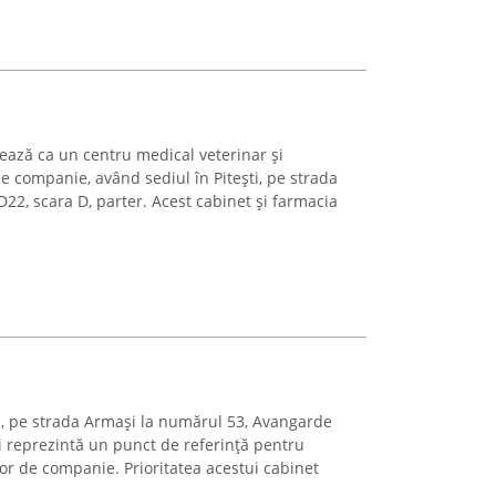
ează ca un centru medical veterinar și
e companie, având sediul în Pitești, pe strada
D22, scara D, parter. Acest cabinet și farmacia
ști, pe strada Armași la numărul 53, Avangarde
ti reprezintă un punct de referință pentru
lor de companie. Prioritatea acestui cabinet