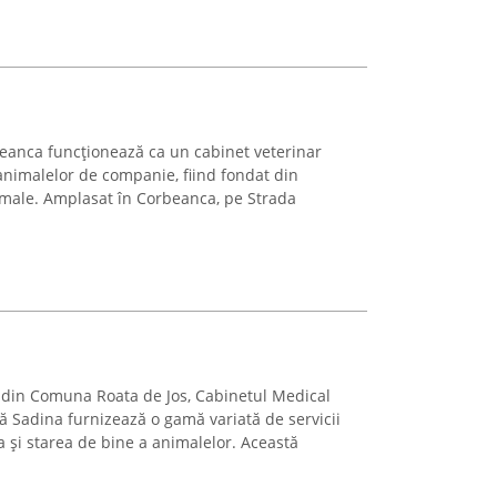
eanca funcționează ca un cabinet veterinar
 animalelor de companie, fiind fondat din
imale. Amplasat în Corbeanca, pe Strada
na din Comuna Roata de Jos, Cabinetul Medical
ă Sadina furnizează o gamă variată de servicii
și starea de bine a animalelor. Această