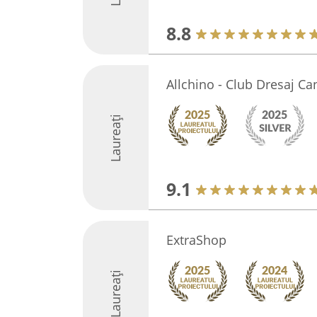
8.8
Allchino - Club Dresaj Can
Laureați
9.1
ExtraShop
Laureați