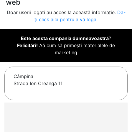
web
Doar userii logați au acces la această informație.
Da-
ți click aici pentru a vă loga.
Este acesta compania dumneavoastră
?
Felicitări!
Aă cum să primești materialele de
marketing
Câmpina
Strada Ion Creangă 11