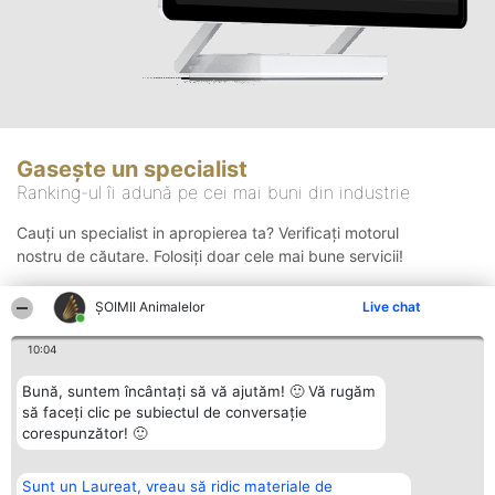
Gasește un specialist
Ranking-ul îi adună pe cei mai buni din industrie
Cauți un specialist in apropierea ta? Verificați motorul
nostru de căutare. Folosiți doar cele mai bune servicii!
ŞOIMII Animalelor
Live chat
Căutare
10:04
Bună, suntem încântați să vă ajutăm! 🙂 Vă rugăm
să faceți clic pe subiectul de conversație
corespunzător! 🙂
Sunt un Laureat, vreau să ridic materiale de
Organizator Ranking
Plebiscyt
Contact