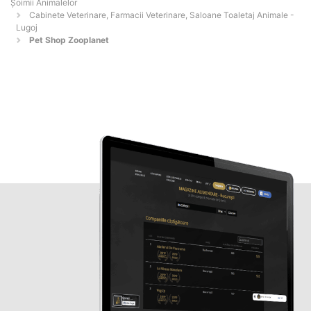
Şoimii Animalelor
Cabinete Veterinare, Farmacii Veterinare, Saloane Toaletaj Animale -
Lugoj
Pet Shop Zooplanet