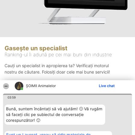
Gasește un specialist
Ranking-ul îi adună pe cei mai buni din industrie
Cauți un specialist in apropierea ta? Verificați motorul
nostru de căutare. Folosiți doar cele mai bune servicii!
ŞOIMII Animalelor
Live chat
Căutare
03:59
Bună, suntem încântați să vă ajutăm! 🙂 Vă rugăm
să faceți clic pe subiectul de conversație
corespunzător! 🙂
Sunt un Laureat, vreau să ridic materiale de