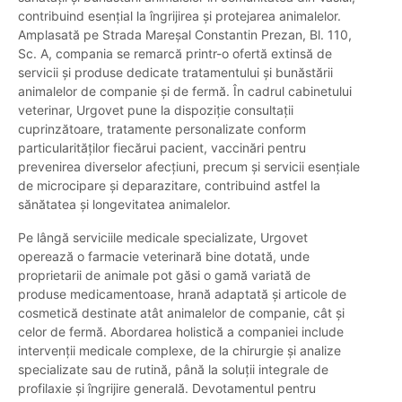
contribuind esențial la îngrijirea și protejarea animalelor.
Amplasată pe Strada Mareșal Constantin Prezan, Bl. 110,
Sc. A, compania se remarcă printr-o ofertă extinsă de
servicii și produse dedicate tratamentului și bunăstării
animalelor de companie și de fermă. În cadrul cabinetului
veterinar, Urgovet pune la dispoziție consultații
cuprinzătoare, tratamente personalizate conform
particularităților fiecărui pacient, vaccinări pentru
prevenirea diverselor afecțiuni, precum și servicii esențiale
de microcipare și deparazitare, contribuind astfel la
sănătatea și longevitatea animalelor.
Pe lângă serviciile medicale specializate, Urgovet
operează o farmacie veterinară bine dotată, unde
proprietarii de animale pot găsi o gamă variată de
produse medicamentoase, hrană adaptată și articole de
cosmetică destinate atât animalelor de companie, cât și
celor de fermă. Abordarea holistică a companiei include
intervenții medicale complexe, de la chirurgie și analize
specializate sau de rutină, până la soluții integrale de
profilaxie și îngrijire generală. Devotamentul pentru