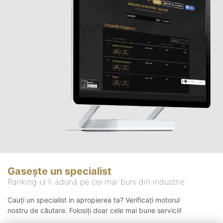
Gasește un specialist
Ranking-ul îi adună pe cei mai buni din industrie
Cauți un specialist in apropierea ta? Verificați motorul
nostru de căutare. Folosiți doar cele mai bune servicii!