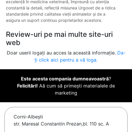
excelență în medicina veterinară, împreună cu atenția
constantă la detalii, reflectă misiunea Urgovet de a ridica
standardele privind calitatea vieții animalelor și de a
asigura un suport continuu proprietarilor acestora.
Review-uri pe mai multe site-uri
web
Doar userii logați au acces la această informație.
Da-
ți click aici pentru a vă loga.
Este acesta compania dumneavoastră
?
Felicitări!
Aă cum să primești materialele de
marketing
Corni-Albeşti
str. Maresal Constantin Prezan,bl. 110 sc. A