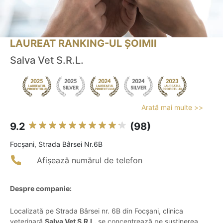
LAUREAT RANKING-UL ȘOIMII
Salva Vet S.R.L.
Arată mai multe >>
9.2
(98)
Focşani, Strada Bârsei Nr.6B
Afișează numărul de telefon
Despre companie:
Localizată pe Strada Bârsei nr. 6B din Focșani, clinica
veterinară
Salva Vet S.R.L.
se concentrează pe susținerea