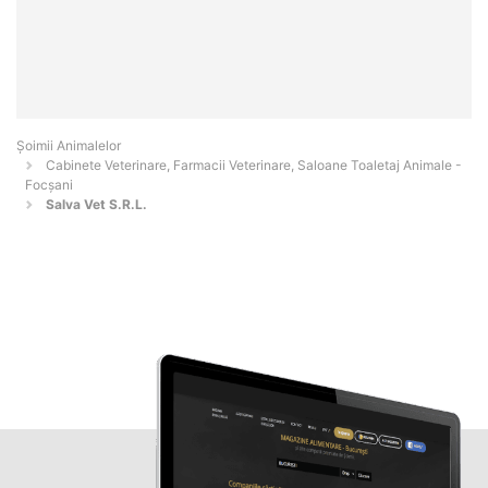
Şoimii Animalelor
Cabinete Veterinare, Farmacii Veterinare, Saloane Toaletaj Animale -
Focşani
Salva Vet S.R.L.