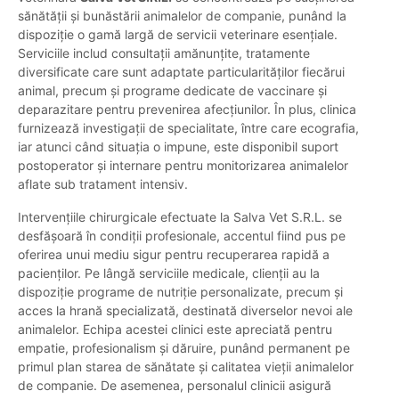
sănătății și bunăstării animalelor de companie, punând la
dispoziție o gamă largă de servicii veterinare esențiale.
Serviciile includ consultații amănunțite, tratamente
diversificate care sunt adaptate particularităților fiecărui
animal, precum și programe dedicate de vaccinare și
deparazitare pentru prevenirea afecțiunilor. În plus, clinica
furnizează investigații de specialitate, între care ecografia,
iar atunci când situația o impune, este disponibil suport
postoperator și internare pentru monitorizarea animalelor
aflate sub tratament intensiv.
Intervențiile chirurgicale efectuate la Salva Vet S.R.L. se
desfășoară în condiții profesionale, accentul fiind pus pe
oferirea unui mediu sigur pentru recuperarea rapidă a
pacienților. Pe lângă serviciile medicale, clienții au la
dispoziție programe de nutriție personalizate, precum și
acces la hrană specializată, destinată diverselor nevoi ale
animalelor. Echipa acestei clinici este apreciată pentru
empatie, profesionalism și dăruire, punând permanent pe
primul plan starea de sănătate și calitatea vieții animalelor
de companie. De asemenea, personalul clinicii asigură