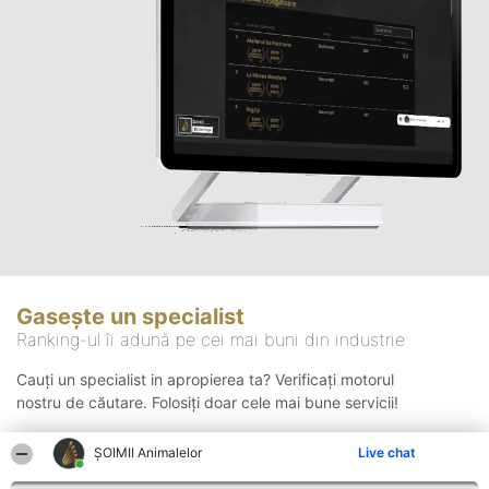
Gasește un specialist
Ranking-ul îi adună pe cei mai buni din industrie
Cauți un specialist in apropierea ta? Verificați motorul
nostru de căutare. Folosiți doar cele mai bune servicii!
ŞOIMII Animalelor
Live chat
Căutare