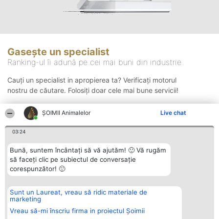
Gasește un specialist
Ranking-ul îi adună pe cei mai buni din industrie
Cauți un specialist in apropierea ta? Verificați motorul
nostru de căutare. Folosiți doar cele mai bune servicii!
ŞOIMII Animalelor
Live chat
Căutare
03:24
Bună, suntem încântați să vă ajutăm! 🙂 Vă rugăm
să faceți clic pe subiectul de conversație
corespunzător! 🙂
Sunt un Laureat, vreau să ridic materiale de
Organizator Ranking
Plebiscyt
Contact
marketing
BRIGHT SOLUTIONS BR SRL
Câștigătorii
Contact
Aleea Timisul De Sus 2 Bl. A30
Lista Tuturor
Vreau să-mi înscriu firma in proiectul Șoimii
Sc. A Et. 4 Ap. 13 Cod 061952
Laureaților