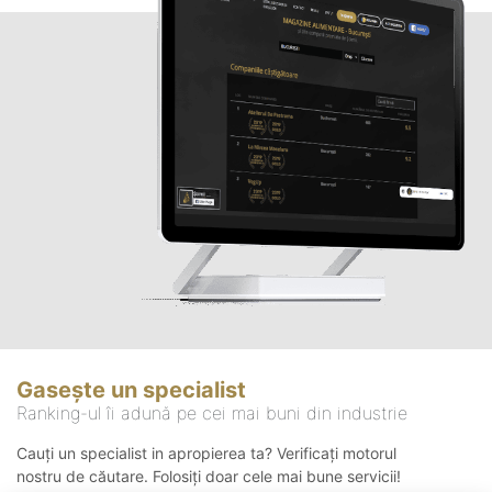
Gasește un specialist
Ranking-ul îi adună pe cei mai buni din industrie
Cauți un specialist in apropierea ta? Verificați motorul
nostru de căutare. Folosiți doar cele mai bune servicii!