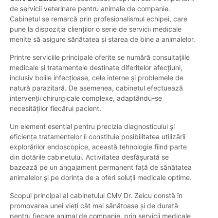
de servicii veterinare pentru animale de companie.
Cabinetul se remarcă prin profesionalismul echipei, care
pune la dispoziția clienților o serie de servicii medicale
menite să asigure sănătatea și starea de bine a animalelor.
Printre serviciile principale oferite se numără consultațiile
medicale și tratamentele destinate diferitelor afecțiuni,
inclusiv bolile infecțioase, cele interne și problemele de
natură parazitară. De asemenea, cabinetul efectuează
intervenții chirurgicale complexe, adaptându-se
necesităților fiecărui pacient.
Un element esențial pentru precizia diagnosticului și
eficiența tratamentelor îl constituie posibilitatea utilizării
explorărilor endoscopice, această tehnologie fiind parte
din dotările cabinetului. Activitatea desfășurată se
bazează pe un angajament permanent față de sănătatea
animalelor și pe dorința de a oferi soluții medicale optime.
Scopul principal al cabinetului CMV Dr. Zeicu constă în
promovarea unei vieți cât mai sănătoase și de durată
pentru fiecare animal de companie, prin servicii medicale