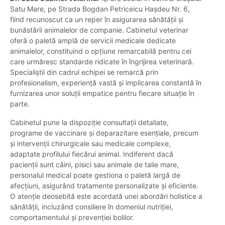
Satu Mare, pe Strada Bogdan Petriceicu Hașdeu Nr. 6,
fiind recunoscut ca un reper în asigurarea sănătății și
bunăstării animalelor de companie. Cabinetul veterinar
oferă o paletă amplă de servicii medicale dedicate
animalelor, constituind o opțiune remarcabilă pentru cei
care urmăresc standarde ridicate în îngrijirea veterinară.
Specialiștii din cadrul echipei se remarcă prin
profesionalism, experiență vastă și implicarea constantă în
furnizarea unor soluții empatice pentru fiecare situație în
parte.
Cabinetul pune la dispoziție consultații detaliate,
programe de vaccinare și deparazitare esențiale, precum
și intervenții chirurgicale sau medicale complexe,
adaptate profilului fiecărui animal. Indiferent dacă
pacienții sunt câini, pisici sau animale de talie mare,
personalul medical poate gestiona o paletă largă de
afecțiuni, asigurând tratamente personalizate și eficiente.
O atenție deosebită este acordată unei abordări holistice a
sănătății, incluzând consiliere în domeniul nutriției,
comportamentului și prevenției bolilor.