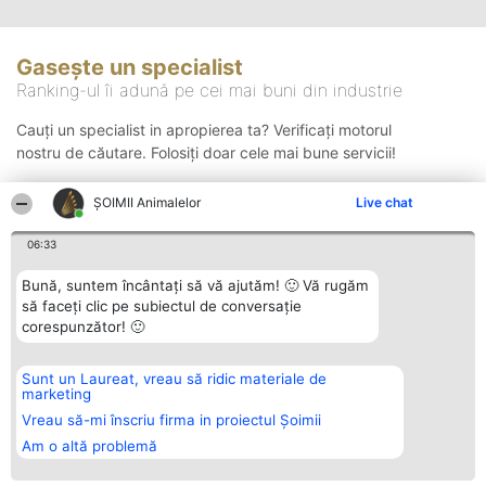
Gasește un specialist
Ranking-ul îi adună pe cei mai buni din industrie
Cauți un specialist in apropierea ta? Verificați motorul
nostru de căutare. Folosiți doar cele mai bune servicii!
ŞOIMII Animalelor
Live chat
Căutare
06:33
Bună, suntem încântați să vă ajutăm! 🙂 Vă rugăm
să faceți clic pe subiectul de conversație
corespunzător! 🙂
Sunt un Laureat, vreau să ridic materiale de
Organizator Ranking
Plebiscyt
Contact
marketing
BRIGHT SOLUTIONS BR SRL
Câștigătorii
Contact
Aleea Timisul De Sus 2 Bl. A30
Lista Tuturor
Vreau să-mi înscriu firma in proiectul Șoimii
Sc. A Et. 4 Ap. 13 Cod 061952
Laureaților
Am o altă problemă
București
Reguli
CUI 36737675
Statut
tel: +40 770 990 492
Politica de