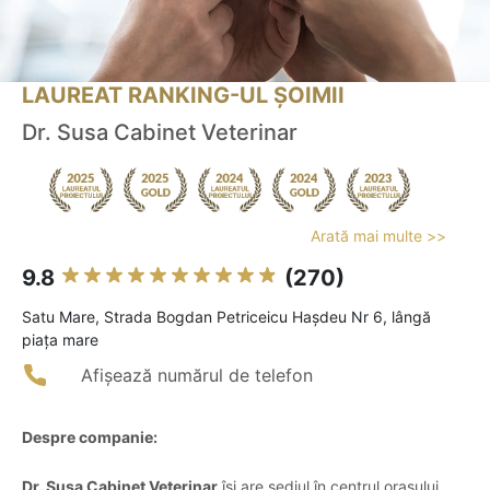
LAUREAT RANKING-UL ȘOIMII
Dr. Susa Cabinet Veterinar
Arată mai multe >>
9.8
(270)
Satu Mare, Strada Bogdan Petriceicu Hașdeu Nr 6, lângă
piața mare
Afișează numărul de telefon
Despre companie:
Dr. Susa Cabinet Veterinar
își are sediul în centrul orașului