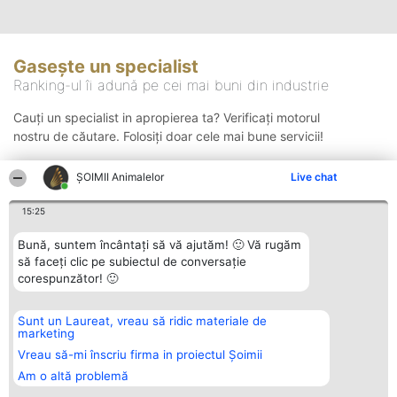
Gasește un specialist
Ranking-ul îi adună pe cei mai buni din industrie
Cauți un specialist in apropierea ta? Verificați motorul
nostru de căutare. Folosiți doar cele mai bune servicii!
ŞOIMII Animalelor
Live chat
Căutare
15:25
Bună, suntem încântați să vă ajutăm! 🙂 Vă rugăm
să faceți clic pe subiectul de conversație
corespunzător! 🙂
Sunt un Laureat, vreau să ridic materiale de
Organizator Ranking
Plebiscyt
Contact
marketing
BRIGHT SOLUTIONS BR SRL
Câștigătorii
Contact
Aleea Timisul De Sus 2 Bl. A30
Lista Tuturor
Vreau să-mi înscriu firma in proiectul Șoimii
Sc. A Et. 4 Ap. 13 Cod 061952
Laureaților
Am o altă problemă
București
Reguli
CUI 36737675
Statut