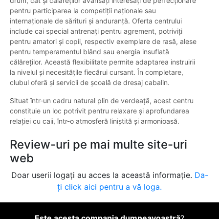
drum, cât și călăreților avansați interesați de perfecționare
pentru participarea la competiții naționale sau
internaționale de sărituri și anduranță. Oferta centrului
include cai special antrenați pentru agrement, potriviți
pentru amatori și copii, respectiv exemplare de rasă, alese
pentru temperamentul blând sau energia insuflată
călăreților. Această flexibilitate permite adaptarea instruirii
la nivelul și necesitățile fiecărui cursant. În completare,
clubul oferă și servicii de școală de dresaj cabalin.
Situat într-un cadru natural plin de verdeață, acest centru
constituie un loc potrivit pentru relaxare și aprofundarea
relației cu caii, într-o atmosferă liniștită și armonioasă.
Review-uri pe mai multe site-uri
web
Doar userii logați au acces la această informație.
Da-
ți click aici pentru a vă loga.
Este acesta compania dumneavoastră
?