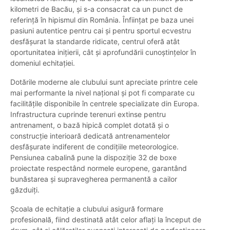
kilometri de Bacău, și s-a consacrat ca un punct de
referință în hipismul din România. Înființat pe baza unei
pasiuni autentice pentru cai și pentru sportul ecvestru
desfășurat la standarde ridicate, centrul oferă atât
oportunitatea inițierii, cât și aprofundării cunoștințelor în
domeniul echitației.
Dotările moderne ale clubului sunt apreciate printre cele
mai performante la nivel național și pot fi comparate cu
facilitățile disponibile în centrele specializate din Europa.
Infrastructura cuprinde terenuri extinse pentru
antrenament, o bază hipică complet dotată și o
construcție interioară dedicată antrenamentelor
desfășurate indiferent de condițiile meteorologice.
Pensiunea cabalină pune la dispoziție 32 de boxe
proiectate respectând normele europene, garantând
bunăstarea și supravegherea permanentă a cailor
găzduiți.
Școala de echitație a clubului asigură formare
profesională, fiind destinată atât celor aflați la început de