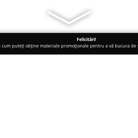
Felicitări!
ți cum puteți obține materiale promoționale pentru a vă bucura d
i Veterinare, Saloane Toaletaj Animale - Maramureş
Maravet
Despre companie:
Compania
Maravet
, localizată
se remarcă pe piața românească
bunăstării animalelor. Firma are
distribuția unei game variate 
Arată mai multe >>
echipamente, instrumentar med