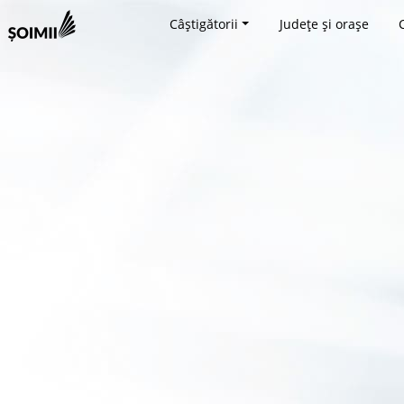
Câștigătorii
Județe și orașe