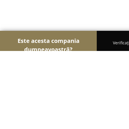
Este acesta compania
Verifica
dumneavoastră?
Şoimii Animalelor
Cabinete Veterinare, Farmaci
Maravet