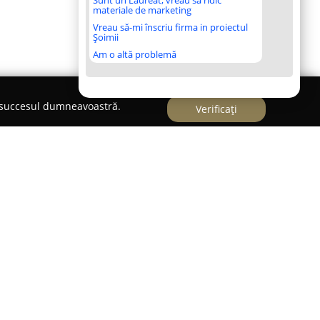
Sunt un Laureat, vreau să ridic
materiale de marketing
Vreau să-mi înscriu firma in proiectul
Șoimii
Am o altă problemă
e succesul dumneavoastră.
Verificați
 în Cicârlău, pe strada Vasile Lucaciu, numărul 4,
 prin activitatea sa în domeniul sănătății și
 ca principal obiect de activitate importul și
de medicamente veterinare, alături de
ical modern și consumabile esențiale, destinate