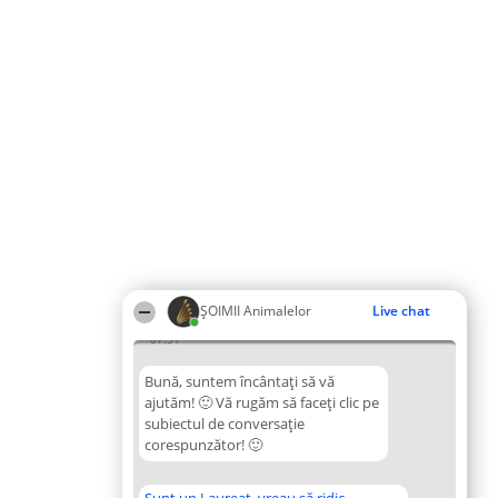
ŞOIMII Animalelor
Live chat
07:51
Bună, suntem încântați să vă
ajutăm! 🙂 Vă rugăm să faceți clic pe
subiectul de conversație
corespunzător! 🙂