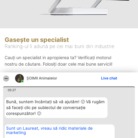
Gasește un specialist
Ranking-ul îi adună pe cei mai buni din industrie
Cauți un specialist in apropierea ta? Verificați motorul
nostru de căutare. Folosiți doar cele mai bune servicii!
ŞOIMII Animalelor
Live chat
Căutare
05:27
Bună, suntem încântați să vă ajutăm! 🙂 Vă rugăm
să faceți clic pe subiectul de conversație
corespunzător! 🙂
Sunt un Laureat, vreau să ridic materiale de
Organizator Ranking
Plebiscyt
Contact
marketing
BRIGHT SOLUTIONS BR SRL
Câștigătorii
Contact
Aleea Timisul De Sus 2 Bl. A30
Lista Tuturor