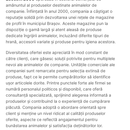
amănuntul al produselor destinate animalelor de
companie. Înființată în anul 2000, compania a câștigat o
reputație solidă prin dezvoltarea unei rețele de magazine
de profil în municipiul Brașov. Aceste magazine pun la
dispoziție o gamă largă și atent aleasă de produse
dedicate îngrijirii animalelor, incluzând diferite tipuri de
hrană, accesorii variate și produse pentru igiena acestora.
Diversitatea ofertei este apreciată în mod constant de
către clienți, care găsesc soluții potrivite pentru multiplele
nevoi ale animalelor de companie. Unitățile comerciale ale
companiei sunt remarcate pentru selecția extinsă de
produse, fapt ce le permite cumpărătorilor să identifice
ușor articolele dorite. Printre punctele forte ale firmei se
numără personalul politicos și disponibil, care oferă
consultanță specializată, sprijinind alegerea informată a
produselor și contribuind la o experiență de cumpărare
plăcută. Compania adoptă o abordare orientată spre
client și menține un nivel ridicat al calității produselor
oferite, aspecte ce reflectă angajamentul pentru
bunăstarea animalelor și satisfacția deținătorilor lor.