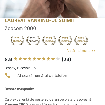
LAUREAT RANKING-UL ȘOIMII
Zoocom 2000
Arată mai multe >>
8.9
(29)
Braşov, Nicovalei 15
Afișează numărul de telefon
Despre companie:
Cu o experiență de peste 20 de ani pe piața brașoveană,
Zoocom 2000
operează în sectorul comerțului cu