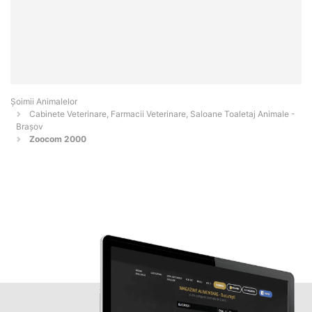
Şoimii Animalelor
Cabinete Veterinare, Farmacii Veterinare, Saloane Toaletaj Animale -
Braşov
Zoocom 2000