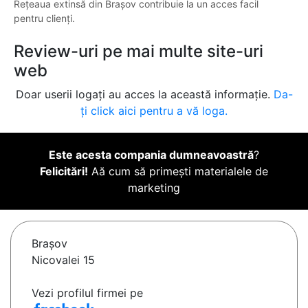
Rețeaua extinsă din Brașov contribuie la un acces facil
pentru clienți.
Review-uri pe mai multe site-uri
web
Doar userii logați au acces la această informație.
Da-
ți click aici pentru a vă loga.
Este acesta compania dumneavoastră
?
Felicitări!
Aă cum să primești materialele de
marketing
Braşov
Nicovalei 15
Vezi profilul firmei pe