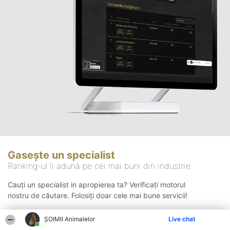
Gasește un specialist
Ranking-ul îi adună pe cei mai buni din industrie
Cauți un specialist in apropierea ta? Verificați motorul
nostru de căutare. Folosiți doar cele mai bune servicii!
ŞOIMII Animalelor
Live chat
Căutare