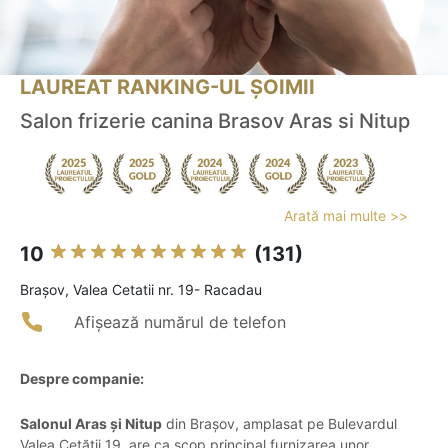
LAUREAT RANKING-UL ȘOIMII
Salon frizerie canina Brasov Aras si Nitup
Arată mai multe >>
10
(131)
Braşov, Valea Cetatii nr. 19- Racadau
Afișează numărul de telefon
Despre companie:
Salonul Aras și Nitup
din Brașov, amplasat pe Bulevardul
Valea Cetății 19, are ca scop principal furnizarea unor