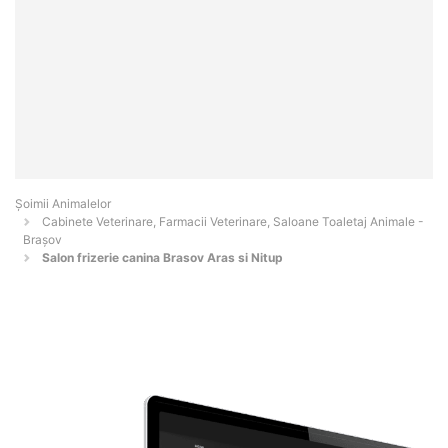
Şoimii Animalelor
Cabinete Veterinare, Farmacii Veterinare, Saloane Toaletaj Animale -
Braşov
Salon frizerie canina Brasov Aras si Nitup