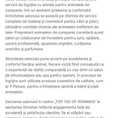
servicii de îngrijire cu atenție pentru animalele de
companie, într-un ambient prietenos și confortabil.
Activitatea salonului se axează pe oferirea de servicii
complete de toaletaj și cosmetică pentru câini și pisici,
adresând cerințele diverse ale animalelor indiferent de
talie. Proprietarii animalelor de companie consideră acest
salon un colaborator de încredere pentru tuns, spălare,
uscare profesională, ajustarea unghiilor, curățarea
urechilor și parfumare.
Abordarea salonului pune accent pe bunăstarea și
confortul fiecărui animal, fiecare vizită fiind concepută ca
o experiență de răsfăț comparabilă cu cea dintr-un salon
de înfrumusețare sau spa pentru oameni. În procesul de
îngrijire sunt utilizate produse cosmetice de calitate, cum
ar fi Petuxe, pentru o întreținere optimă a blănii și pielii
animalelor.
Selctarea salonului în cadrul „TOP 100 OF ROMANIA” la
secțiunea Groomer reflectă angajamentul față de
excelență și satisfacția clienților, fie ei stăpâni sau