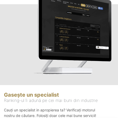
Gasește un specialist
Ranking-ul îi adună pe cei mai buni din industrie
Cauți un specialist in apropierea ta? Verificați motorul
nostru de căutare. Folosiți doar cele mai bune servicii!