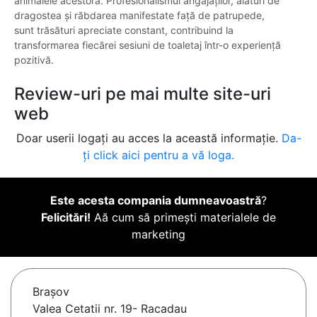
animalele acestora. Profesionalismul angajaților, alături de
dragostea și răbdarea manifestate față de patrupede,
sunt trăsături apreciate constant, contribuind la
transformarea fiecărei sesiuni de toaletaj într-o experiență
pozitivă.
Review-uri pe mai multe site-uri
web
Doar userii logați au acces la această informație.
Da-
ți click aici pentru a vă loga.
Este acesta compania dumneavoastră
?
Felicitări!
Aă cum să primești materialele de
marketing
Braşov
Valea Cetatii nr. 19- Racadau