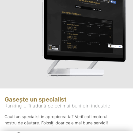
Gasește un specialist
Ranking-ul îi adună pe cei mai buni din industrie
Cauți un specialist in apropierea ta? Verificați motorul
nostru de căutare. Folosiți doar cele mai bune servicii!