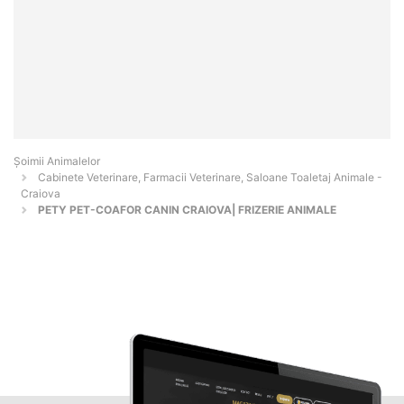
Şoimii Animalelor
Cabinete Veterinare, Farmacii Veterinare, Saloane Toaletaj Animale -
Craiova
PETY PET-COAFOR CANIN CRAIOVA| FRIZERIE ANIMALE