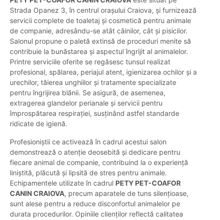
Strada Opanez 3, în centrul orașului Craiova, și furnizează
servicii complete de toaletaj și cosmetică pentru animale
de companie, adresându-se atât câinilor, cât și pisicilor.
Salonul propune o paletă extinsă de proceduri menite să
contribuie la bunăstarea și aspectul îngrijit al animalelor.
Printre serviciile oferite se regăsesc tunsul realizat
profesional, spălarea, periajul atent, igienizarea ochilor și a
urechilor, tăierea unghiilor și tratamente specializate
pentru îngrijirea blănii. Se asigură, de asemenea,
extragerea glandelor perianale și servicii pentru
împrospătarea respirației, susținând astfel standarde
ridicate de igienă.
Profesioniștii ce activează în cadrul acestui salon
demonstrează o atenție deosebită și dedicare pentru
fiecare animal de companie, contribuind la o experiență
liniștită, plăcută și lipsită de stres pentru animale.
Echipamentele utilizate în cadrul
PETY PET-COAFOR
CANIN CRAIOVA
, precum aparatele de tuns silențioase,
sunt alese pentru a reduce disconfortul animalelor pe
durata procedurilor. Opiniile clienților reflectă calitatea