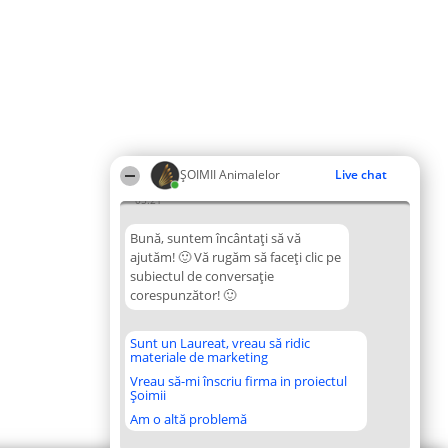
ŞOIMII Animalelor
Live chat
05:21
Bună, suntem încântați să vă
ajutăm! 🙂 Vă rugăm să faceți clic pe
subiectul de conversație
corespunzător! 🙂
Sunt un Laureat, vreau să ridic
materiale de marketing
Vreau să-mi înscriu firma in proiectul
Șoimii
Am o altă problemă