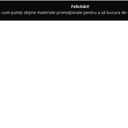
Felicitări!
ți cum puteți obține materiale promoționale pentru a vă bucura d
 Veterinare, Saloane Toaletaj Animale - Craiova
CMI Doctor Duț
Despre companie:
Localizat în Craiova, pe Calea 
principal susținerea sănătății
Duță Adrian
se evidențiază pri
caz încredințat. Echipa, cu vast
Arată mai multe >>
servicii veterinare variate, asi
animalele pacienților săi.
Printre serviciile principale se
medicale, precum și intervenții
centru, atât animalele cât și p