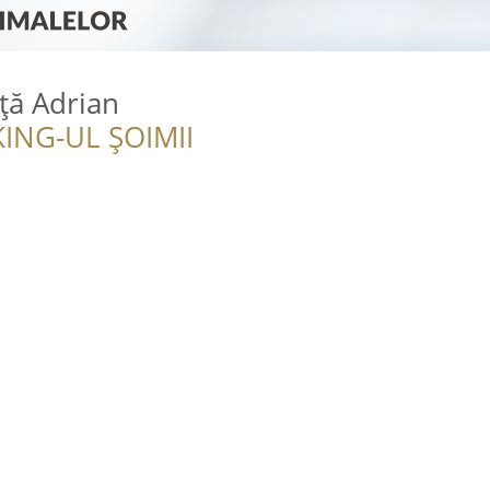
ță Adrian
ING-UL ȘOIMII