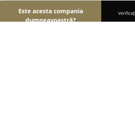
Este acesta compania
Verifica
dumneavoastră?
Şoimii Animalelor
Cabinete Veterinare, Farmacii
CMI Doctor Duță Adrian
9.2
(97)
Craiova, Calea Unirii 103C
Afișează numărul de telefon