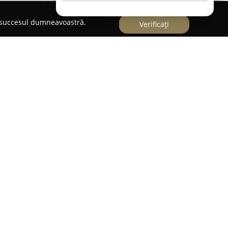
e succesul dumneavoastră.
Verificați
ă Adrian
Unirii 103C, acest centru medical are drept scop
 și bunăstării animalelor de companie.
CMI Doctor
n profesionalism și implicare constantă în fiecare
e cunoștințe și experiență, pune la dispoziție
gurând standarde ridicate de îngrijire pentru
 află consultațiile generale, diverse tratamente
le de stomatologie veterinară. În cadrul acestui
osesorii beneficiază de un ambient bazat pe