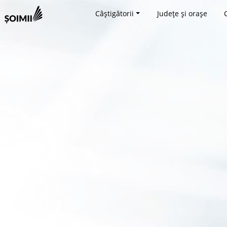
Câștigătorii
Județe și orașe