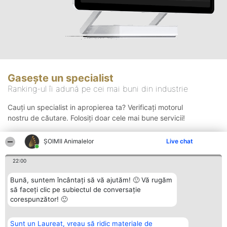
Gasește un specialist
Ranking-ul îi adună pe cei mai buni din industrie
Cauți un specialist in apropierea ta? Verificați motorul
nostru de căutare. Folosiți doar cele mai bune servicii!
ŞOIMII Animalelor
Live chat
Căutare
22:00
Bună, suntem încântați să vă ajutăm! 🙂 Vă rugăm
să faceți clic pe subiectul de conversație
corespunzător! 🙂
Sunt un Laureat, vreau să ridic materiale de
Organizator Ranking
Plebiscyt
Contact