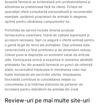
Această farmacie se evidențiază prin profesionalismul și
atitudinea sa prietenoasă față de clienți. Echipa de
specialiști oferă consultanță personalizată și recomandări
esențiale, sprijinind proprietarii de animale în alegerea
optimă pentru sănătatea companionilor lor.
Portofoliul de servicii include diverse produse
farmaceutice veterinare, hrană de calitate superioară și
accesorii necesare, fapt ce asigură o ofertă extinsă pentru
o gamă largă de nevoi ale animalelor. Deși unitatea este
caracterizată ca fiind primitoare și de dimensiuni reduse,
Zolivet pune la dispoziție un sortiment variat de articole
utile. Participarea activă și expertiza în domeniul sănătății
animalelor fac din această farmacie un punct de referință
stabil, accentuând implicarea în menținerea celor mai
înalte standarde ale serviciilor oferite. Amplasarea
favorabilă contribuie la consolidarea relației cu
comunitatea și la întărirea statutului de partener de
încredere pentru deținătorii de animale din zonă.
Review-uri pe mai multe site-uri