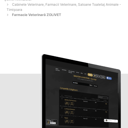
Cabinete Veterinare, Farmacii Veterinare, Saloane Toaletaj Animale -
Timişoara
Farmacie Veterinară ZOLIVET