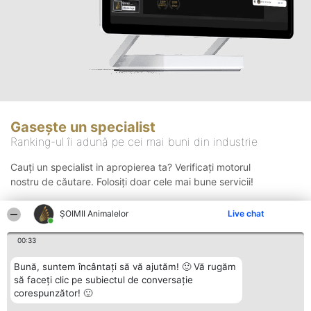
Gasește un specialist
Ranking-ul îi adună pe cei mai buni din industrie
Cauți un specialist in apropierea ta? Verificați motorul
nostru de căutare. Folosiți doar cele mai bune servicii!
ŞOIMII Animalelor
Live chat
Căutare
00:33
Bună, suntem încântați să vă ajutăm! 🙂 Vă rugăm
să faceți clic pe subiectul de conversație
corespunzător! 🙂