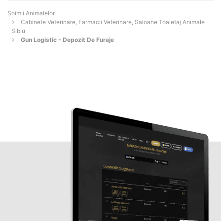
Şoimii Animalelor
Cabinete Veterinare, Farmacii Veterinare, Saloane Toaletaj Animale -
Sibiu
Gun Logistic - Depozit De Furaje