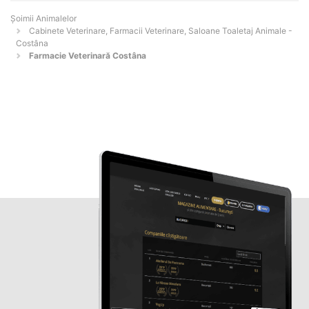
Şoimii Animalelor
Cabinete Veterinare, Farmacii Veterinare, Saloane Toaletaj Animale -
Costâna
Farmacie Veterinară Costâna