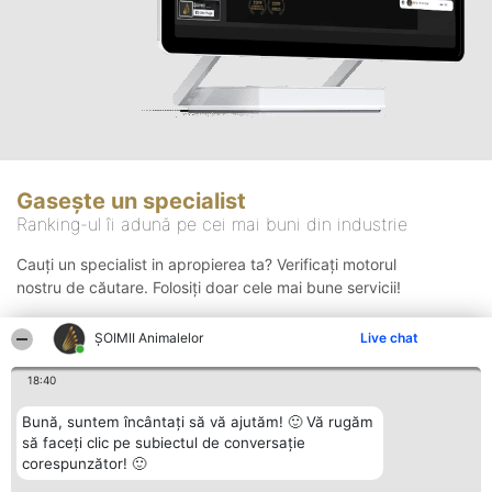
Gasește un specialist
Ranking-ul îi adună pe cei mai buni din industrie
Cauți un specialist in apropierea ta? Verificați motorul
nostru de căutare. Folosiți doar cele mai bune servicii!
ŞOIMII Animalelor
Live chat
Căutare
18:40
Bună, suntem încântați să vă ajutăm! 🙂 Vă rugăm
să faceți clic pe subiectul de conversație
corespunzător! 🙂