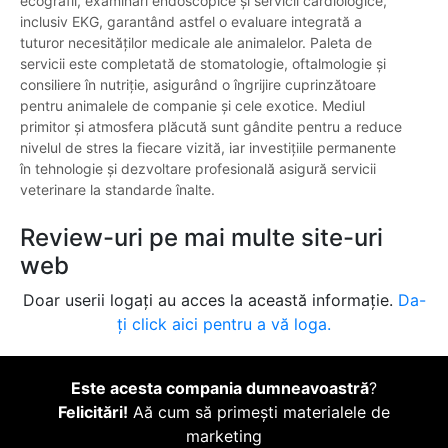
ecografii, examinări endoscopice și servicii cardiologice,
inclusiv EKG, garantând astfel o evaluare integrată a
tuturor necesităților medicale ale animalelor. Paleta de
servicii este completată de stomatologie, oftalmologie și
consiliere în nutriție, asigurând o îngrijire cuprinzătoare
pentru animalele de companie și cele exotice. Mediul
primitor și atmosfera plăcută sunt gândite pentru a reduce
nivelul de stres la fiecare vizită, iar investițiile permanente
în tehnologie și dezvoltare profesională asigură servicii
veterinare la standarde înalte.
Review-uri pe mai multe site-uri
web
Doar userii logați au acces la această informație.
Da-
ți click aici pentru a vă loga.
Este acesta compania dumneavoastră
?
Felicitări!
Aă cum să primești materialele de
marketing