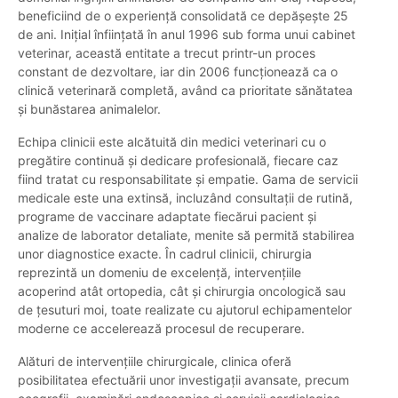
beneficiind de o experiență consolidată ce depășește 25
de ani. Inițial înființată în anul 1996 sub forma unui cabinet
veterinar, această entitate a trecut printr-un proces
constant de dezvoltare, iar din 2006 funcționează ca o
clinică veterinară completă, având ca prioritate sănătatea
și bunăstarea animalelor.
Echipa clinicii este alcătuită din medici veterinari cu o
pregătire continuă și dedicare profesională, fiecare caz
fiind tratat cu responsabilitate și empatie. Gama de servicii
medicale este una extinsă, incluzând consultații de rutină,
programe de vaccinare adaptate fiecărui pacient și
analize de laborator detaliate, menite să permită stabilirea
unor diagnostice exacte. În cadrul clinicii, chirurgia
reprezintă un domeniu de excelență, intervențiile
acoperind atât ortopedia, cât și chirurgia oncologică sau
de țesuturi moi, toate realizate cu ajutorul echipamentelor
moderne ce accelerează procesul de recuperare.
Alături de intervențiile chirurgicale, clinica oferă
posibilitatea efectuării unor investigații avansate, precum