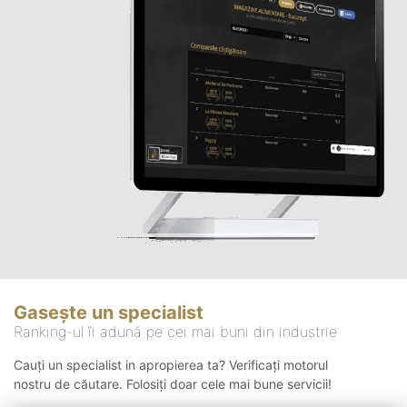
Gasește un specialist
Ranking-ul îi adună pe cei mai buni din industrie
Cauți un specialist in apropierea ta? Verificați motorul
nostru de căutare. Folosiți doar cele mai bune servicii!