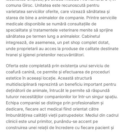
comuna Giroc. Unitatea este recunoscută pentru
varietatea serviciilor oferite, care vizează sănătatea și
starea de bine a animalelor de companie. Printre serviciile
medicale disponibile se numără consultațiile de
specialitate și tratamentele veterinare menite să sprijine
sănătatea pe termen lung a animalelor. Cabinetul
integrează, de asemenea, un pet shop complet dotat,
unde proprietarii au acces la produse de calitate destinate
hranei și igienei prietenilor necuvântători.
Oferta este completată prin existența unui serviciu de
coafură canină, ce permite și efectuarea de proceduri
estetice în aceeași locație. Această structură
multidisciplinară reprezintă un beneficiu important pentru
deținătorii de animale, întrucât le permite să răspundă
tuturor necesităților companionilor lor într-un singur spațiu.
Echipa companiei se distinge prin profesionalism și
dedicare, fiecare act medical fiind orientat către
îmbunătățirea calității vieții patrupedelor. Mediul din cadrul
clinicii este unul primitor, punându-se accent pe
construirea unei relații de încredere cu fiecare pacient și