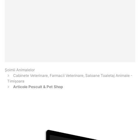
Şoimii Animalelor
Cabinete Veterinare, Farmacii Veterinare, Saloane Toaletaj Animale -
Timişoara
Articole Pescuit & Pet Shop