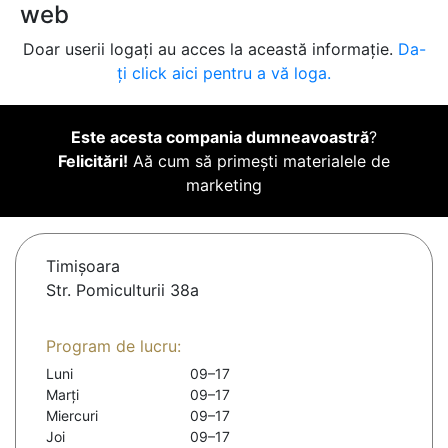
web
Doar userii logați au acces la această informație.
Da-
ți click aici pentru a vă loga.
Este acesta compania dumneavoastră
?
Felicitări!
Aă cum să primești materialele de
marketing
Timişoara
Str. Pomiculturii 38a
Program de lucru:
Luni
09–17
Marți
09–17
Miercuri
09–17
Joi
09–17