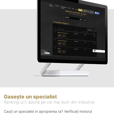
Gasește un specialist
Ranking-ul îi adună pe cei mai buni din industrie
Cauți un specialist in apropierea ta? Verificați motorul